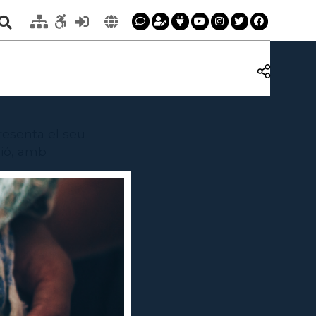
resenta el seu
ció, amb
en els quals
el Teatre.