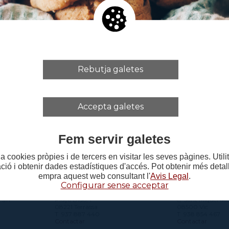
ales independents de l'Institut del Teatre.
ssats en difondre algun espectacle envieu la inform
stitutdelteatre.cat
Rebutja galetes
Accepta galetes
Fem servir galetes
a cookies pròpies i de tercers en visitar les seves pàgines. Util
ació i obtenir dades estadístiques d'accés. Pot obtenir més deta
empra aquest web consultant l'
Avis Legal
.
Configurar sense acceptar
CENTRE DEL VALLÈS
CENTRE D'O
 s/n
Plaça Didó, 1
c/ Sant Miquel del
08221 Terrassa
08500 Vic
T. 937 887 440
T. 938 854 467
Contactar
Contactar