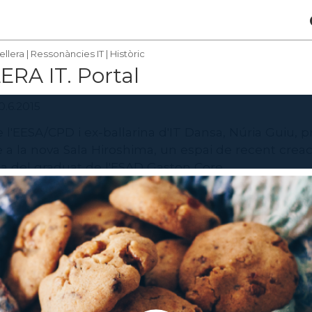
ellera
|
Ressonàncies IT
|
Històric
RA IT. Portal
0.6.2015
l'EESA/CPD i ex-ballarina d'IT Dansa, Núria Guiu, p
 a la nova Sala Hiroshima, un espai de recent crea
ica del graduat de l'ESAD Gaston Core.
de juny.
Hiroshima
T
és un recull informatiu dels espectacles externs 
fessors, alumnes o graduats recents de l’Institut d