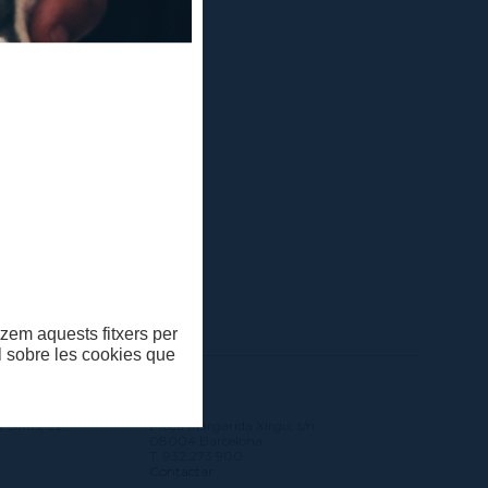
ació a:
itzem aquests fitxers per
ll sobre les cookies que
SONA
MAE
s Sants, 22
Plaça Margarida Xirgu, s/n
08004 Barcelona
T. 932 273 900
Contactar