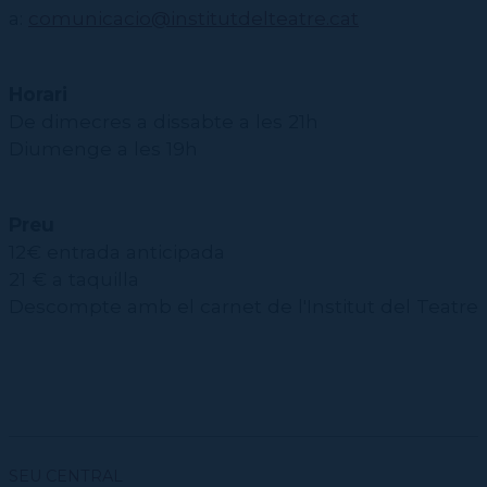
a:
comunicacio@institutdelteatre.cat
Horari
De dimecres a dissabte a les 21h
Diumenge a les 19h
Preu
12€ entrada anticipada
21 € a taquilla
Descompte amb el carnet de l'Institut del Teatre
SEU CENTRAL