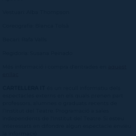
CPD
Repertori
CPD (Dansa clàssica | Contemporània | Espanyola)
Eines de gestió acadèmica
Inscriure's al Servei de graduats i graduades
Masterclass Dansa en Xarxa
Recerca històrica sobre Teatre Independent
ESTAE
Galeria d'imatges
Vestuari: Alba Thompson
Secretaries acadèmiques
Diccionari de Dansa Clàssica
Calendari
Coreografia: Blanca Tolsà
Contractació de funcions
Becari: Rafa Valls
Regidoria: Susana Peinado
Més informació i compra d'entrades en
aquest
enllaç
CARTELLERA IT
és un recull informatiu dels
espectacles externs en els quals prenen part
professors, alumnes o graduats recents de
l’Institut del Teatre. Programació a sales
independents de l'Institut del Teatre. Si esteu
interessats en difondre algun espectacle envieu
la informació