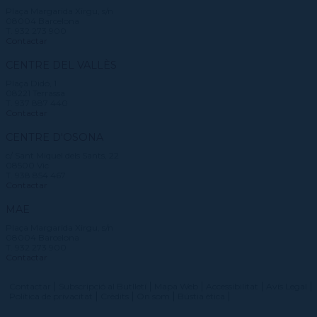
Plaça Margarida Xirgu, s/n
08004 Barcelona
T. 932 273 900
Contactar
CENTRE DEL VALLÈS
Plaça Didó, 1
08221 Terrassa
T. 937 887 440
Contactar
CENTRE D'OSONA
c/ Sant Miquel dels Sants, 22
08500 Vic
T. 938 854 467
Contactar
MAE
Plaça Margarida Xirgu, s/n
08004 Barcelona
T. 932 273 900
Contactar
Contactar
Subscripció al Butlletí
Mapa Web
Accessibilitat
Avís Legal
Política de privacitat
Crèdits
On som
Bústia ètica