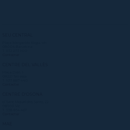
SEU CENTRAL
Plaça Margarida Xirgu, s/n
08004 Barcelona
T. 932 273 900
Contactar
CENTRE DEL VALLÈS
Plaça Didó, 1
08221 Terrassa
T. 937 887 440
Contactar
CENTRE D'OSONA
c/ Sant Miquel dels Sants, 22
08500 Vic
T. 938 854 467
Contactar
MAE