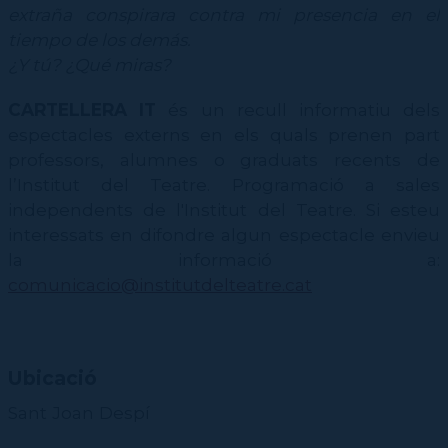
CPD
Repertori
CPD (Dansa clàssica | Contemporània | Espanyola)
extraña conspirara contra mi presencia en el
Eines de gestió acadèmica
Inscriure's al Servei de graduats i graduades
Masterclass Dansa en Xarxa
Recerca històrica sobre Teatre Independent
ESTAE
Galeria d'imatges
tiempo de los demás.
Secretaries acadèmiques
Diccionari de Dansa Clàssica
¿Y tú? ¿Qué miras?
Calendari
Contractació de funcions
CARTELLERA IT
és un recull informatiu dels
espectacles externs en els quals prenen part
professors, alumnes o graduats recents de
l’Institut del Teatre. Programació a sales
independents de l'Institut del Teatre. Si esteu
interessats en difondre algun espectacle envieu
la informació a:
comunicacio@institutdelteatre.cat
Ubicació
Sant Joan Despí