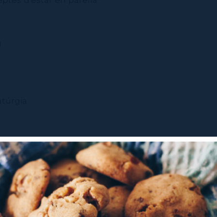
a
atúrgia