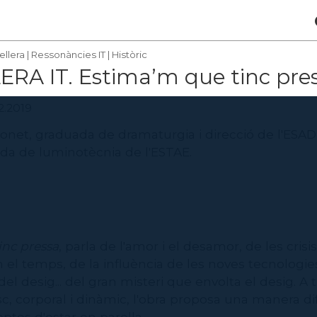
ellera
|
Ressonàncies IT
|
Històric
RA IT. Estima’m que tinc pre
.2.2019
et, graduada de dramaturgia i direcció de l'ESAD, 
a de luminotècnia de l'ESTAE.
inc pressa
,
parla de l'amor i el desamor, de les crisi
n el temps, de la influència de les noves tecnologies
del desig... del gran misteri que envolta el desig. A 
c, corporal i dinàmic, l'obra proposa una manera di
eptes d'estar en parella.