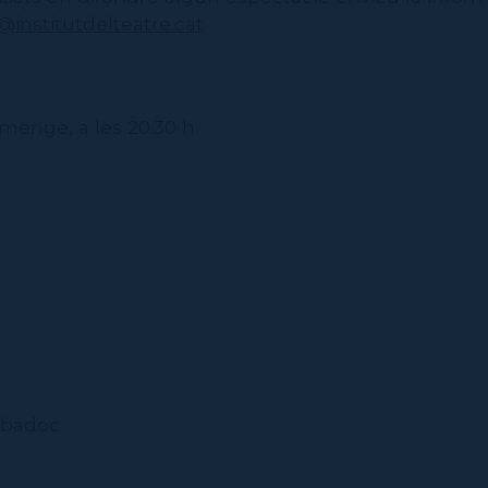
institutdelteatre.cat
.
umenge, a les 20.30 h
n
abadoc