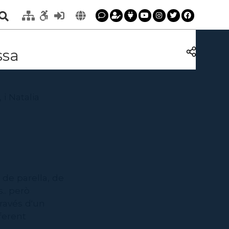
ssa
i Natalia
s de parella, de
.. però
través d'un
ferent