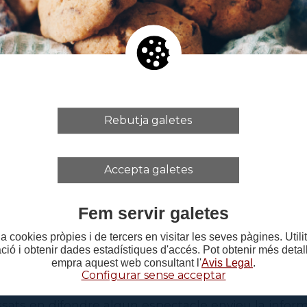
a
u i música
minació
Rebutja galetes
Accepta galetes
 i compra d'entrades en
aquest enllaç
Fem servir galetes
a cookies pròpies i de tercers en visitar les seves pàgines. Util
ació i obtenir dades estadístiques d'accés. Pot obtenir més deta
és un recull informatiu dels espectacles externs 
empra aquest web consultant l'
Avis Legal
.
essors, alumnes o graduats recents de l’Institut de
Configurar sense acceptar
ssats en difondre algun espectacle envieu la infor