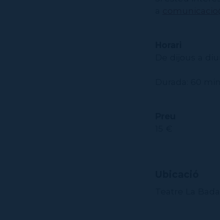
a
comunicacio@
Horari
De dijous a di
Durada: 60 mi
Preu
15 €
Ubicació
Teatre La Bad