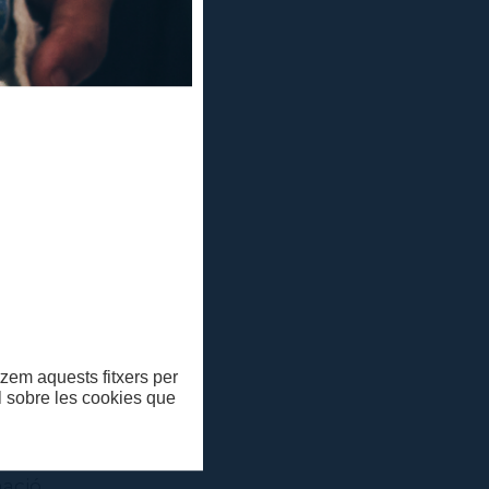
itzem aquests fitxers per
ll sobre les cookies que
en què
l Teatre.
mació