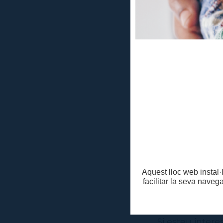
Albert Requen
Fraggel
Composició, ve
Fraggel
Disseny d'il·lu
Natàlia Ramos
Més informació
Aquest lloc web instal·l
facilitar la seva naveg
CARTELLERA IT 
participen prof
Si esteu intere