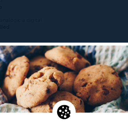
o
analògic a digital
lled
o
 artístic
xic
 ordre d’aparició