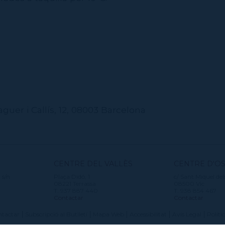
guer i Callís, 12, 08003 Barcelona
CENTRE DEL VALLÈS
CENTRE D'O
 s/n
Plaça Didó, 1
c/ Sant Miquel del
08221 Terrassa
08500 Vic
T. 937 887 440
T. 938 854 467
Contactar
Contactar
tactar
Subscripció al Butlletí
Mapa Web
Accessibilitat
Avís Legal
Políti