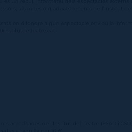
T
és un recull informatiu dels espectacles externs
essors, alumnes o graduats recents de l’Institut del
ssats en difondre algun espectacle envieu la infor
institutdelteatre.cat
.
n
iants acreditades de l'Institut del Teatre (ESAD i CS
rades a taquilla per 10 €.