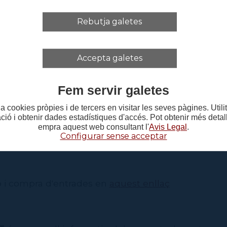
Rebutja galetes
na
o
a
Accepta galetes
a
na
Fem servir galetes
lé
a cookies pròpies i de tercers en visitar les seves pàgines. Util
ner
ació i obtenir dades estadístiques d'accés. Pot obtenir més deta
z
empra aquest web consultant l'
Avis Legal
.
Configurar sense acceptar
ic
 i compra d'entrades en
aquest enllaç