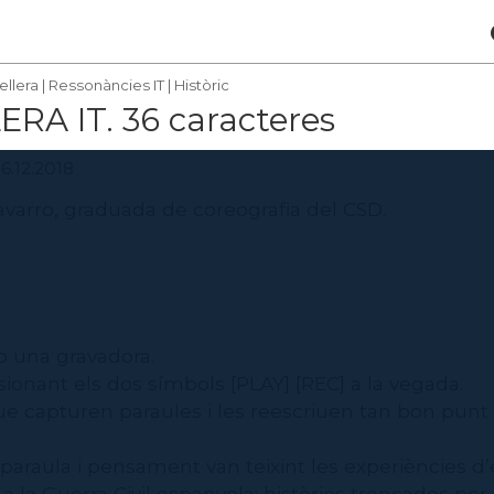
ellera
|
Ressonàncies IT
|
Històric
RA IT. 36 caracteres
16.12.2018
arro, graduada de coreografia del CSD.
una gravadora.
onant els dos símbols [PLAY] [REC] a la vegada.
e capturen paraules i les reescriuen tan bon punt 
, paraula i pensament van teixint les experiències d
, a la Guerra Civil espanyola: històries trencades per