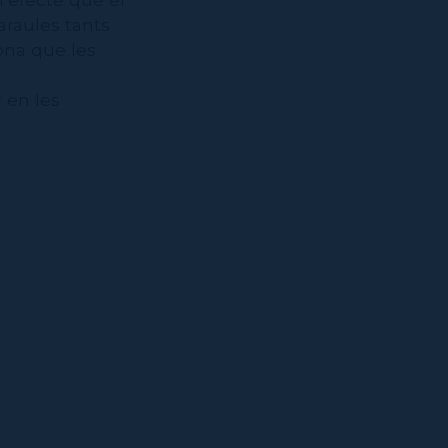
araules tants
ona que les
 en les