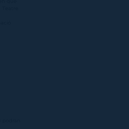
 en què
 Teatre.
mació
D) podran