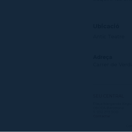
Ubicació
Antic Teatre
Adreça
Carrer de Verda
SEU CENTRAL
Plaça Margarida Xirgu,
08004 Barcelona
T. 932 273 900
Contactar
Con