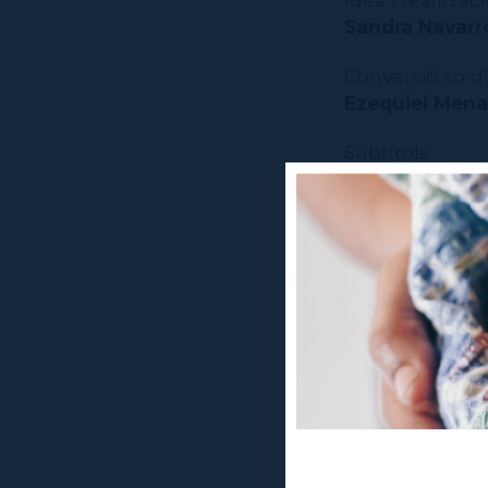
Sandra Navarr
Conversió so d'
Ezequiel Mena
Subtítols
Sandra Navarr
Acompanyament
Cuqui Jeréz
Residència
El Graner
La Cantera Mè
Coproducció
Antic Teatre
Agraïments per