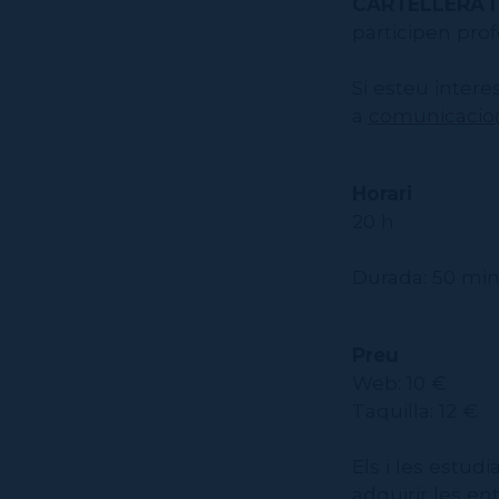
CARTELLERA I
participen prof
Si esteu intere
a
comunicacio@
Horari
20 h
Durada: 50 mi
Preu
Web: 10 €
Taquilla: 12 €
Els i les estud
adquirir les ent