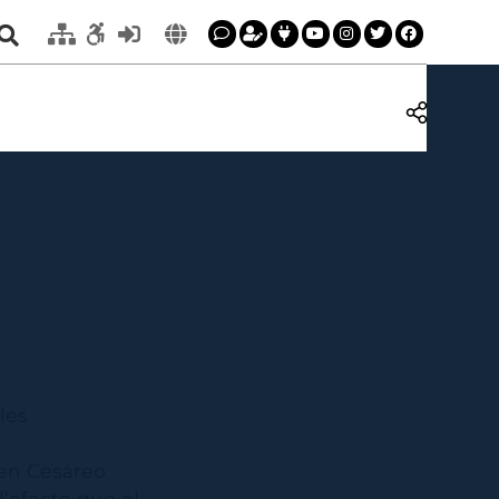
les
’en Cesáreo
 l’efecte que el