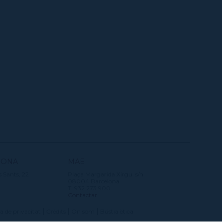
SONA
MAE
s Sants, 22
Plaça Margarida Xirgu, s/n
08004 Barcelona
T. 932 273 900
Contactar
ca de privacitat
Crèdits
On som
Bústia ètica