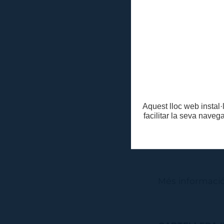
Luz Lassizuk
Jaime Camare
Cristina Alons
Elena Carmon
Marcelo Lastr
Angélica Medi
Karin Du Croo
Assumpta Tau
Aquest lloc web instal·l
Mónica Munta
facilitar la seva naveg
Bea Fernánde
Semolina Tom
Més informació