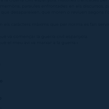
 memòria, paraules enfrontades en els discursos, p
 que desapareixen, que moren o reviuen segons l’
ón els caràcters màxims que per norma es fan servir
què va començar la guerra civil espanyola.
què el meu avi va marxar a la guerra.»
a
no
o
ó