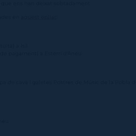
 que ens han deixat sobtadament.
ades en
aquest enllaç
.
uïta) a Isil
ó de pagament) a Esterri d'Àneu
pa de cava i galetes Postres de Músic de la Pobla 
àneu