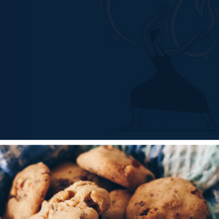
 Companyia de Dansa de l’Institut del Teatre
, parti
naugural del
33è Dansàneu, el Festival de Cultures d
re el 26 de juliol i el 4 d’agost a les Valls d’Àneu.
ballarines d’IT Dansa actuaran el dissabte 27 de juliol
ïta a Isil, a les 19 h
, i una
funció de pagament a les 