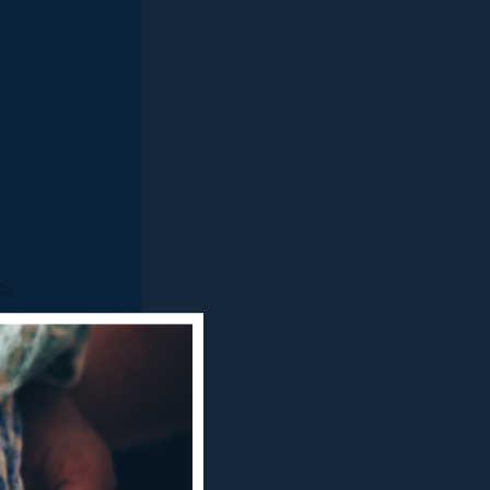
cipa en
el Pirineu
, que
. Es farà
22.30 h, a