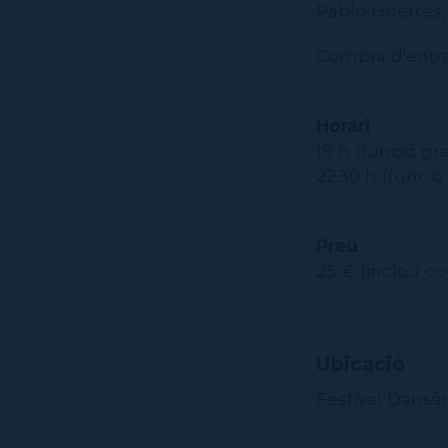
Pablo Huerres,
Compra d'entr
Horari
19 h (funció grat
22.30 h (funci
Preu
25 € (inclou co
Ubicació
Festival Dans