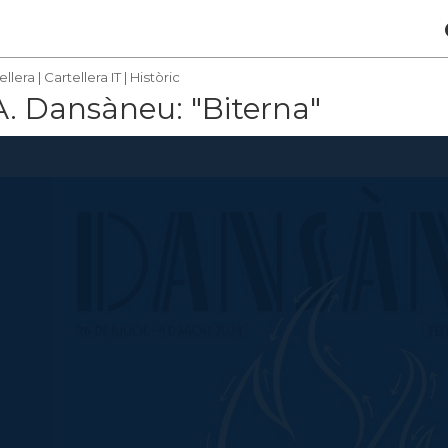
ellera
|
Cartellera IT
|
Històric
. Dansàneu: "Biterna"