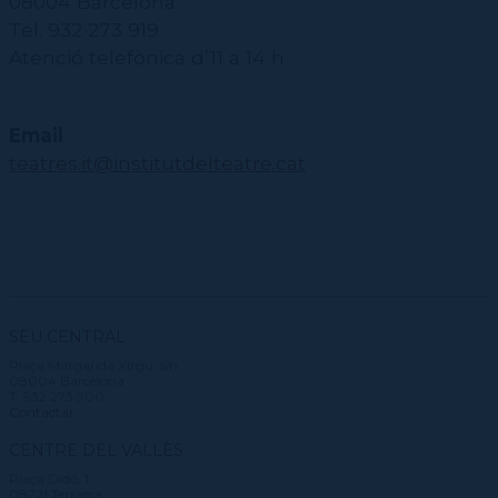
08004 Barcelona
Tel. 932 273 919
Atenció telefònica d’11 a 14 h
Email
teatres.it@institutdelteatre.cat
SEU CENTRAL
Plaça Margarida Xirgu, s/n
08004 Barcelona
T. 932 273 900
Contactar
CENTRE DEL VALLÈS
Plaça Didó, 1
08221 Terrassa