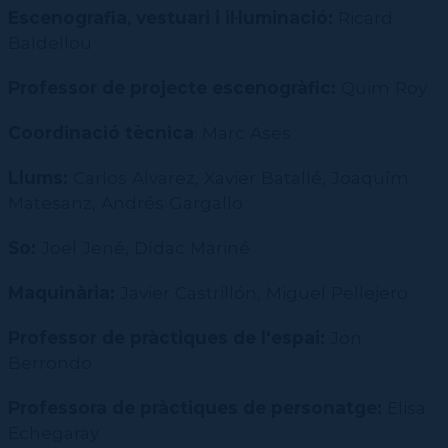
Escenografia, vestuari i il·luminació:
Ricard
Baldellou
Professor de projecte escenogràfic:
Quim Roy
Coordinació tècnica
: Marc Ases
Llums:
Carlos Alvarez, Xavier Batallé, Joaquím
Matesanz, Andrés Gargallo
So:
Joel Jené, Dídac Mariné
Maquinària:
Javier Castrillón, Miguel Pellejero
Professor de pràctiques de l'espai:
Jon
Berrondo
Professora de pràctiques de personatge:
Elisa
Echegaray