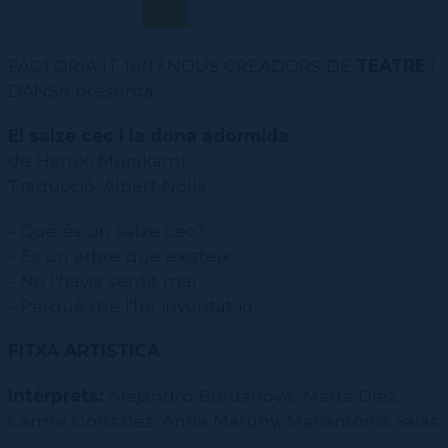
FACTORIA IT 16/17.NOUS CREADORS DE
TEATRE
I
DANSA presenta:
El salze cec i la dona adormida
de Haruki Murakami
Traducció: Albert Nolla
- Què és un salze cec?
- És un arbre que existeix.
- No l'havia sentit mai.
- Perquè me l'he inventat jo.
FITXA ARTÍSTICA
Intèrprets:
Alejandro Bordanove, Marta Díez,
Carme González, Anna Maruny, Mariantònia Salas