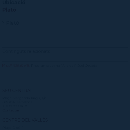
Ubicació
Plató
Plató
Continguts relacionats
pdf (139,61 KB)
Programa de mà "A la vall" Joel Qesada
SEU CENTRAL
Plaça Margarida Xirgu, s/n
08004 Barcelona
T. 932 273 900
Contactar
CENTRE DEL VALLÈS
Plaça Didó, 1