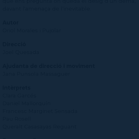
que ens pregunta on queda el desig d’un demà,
davant l'amenaça de l’inevitable.
Autor
Oriol Morales i Pujolar
Direcció
Joel Quesada
Ajudanta de direcció i moviment
Jana Punsola Massaguer
Intèrprets
Clara Garcés
Daniel Mallorquín
Francesc Marginet Sensada
Pau Rosell
Queralt Casasayas Reguant