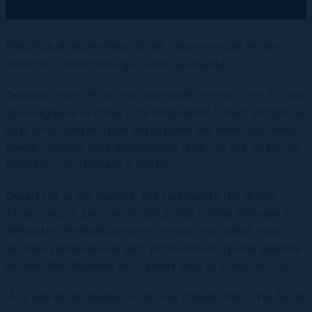
Pràctica d'escenificació de l'alumne de 4t de
direcció i dramatúrgia Joel Quesada.
Aquest matí el sol no apareixia rere el cim. El llop
que vigilava la cova s'ha inquietat: li han vingut al
cap uns contes que expliquen els vells als més
joves, contes que prometen que un dia el sol es
pondrà i no tornarà a sortir.
Quan tot ja ha passat, els habitants de la vall
s'han reunit per
reconstruir les hores prèvies al
desastre. Probablement, ningú no sabrà mai
quines paraules es van pronunciar, quins gestos
es van fer. Només ho saben ells, la cova i el riu.
A la vall
és la dissecció d'una catàstrofe: una faula