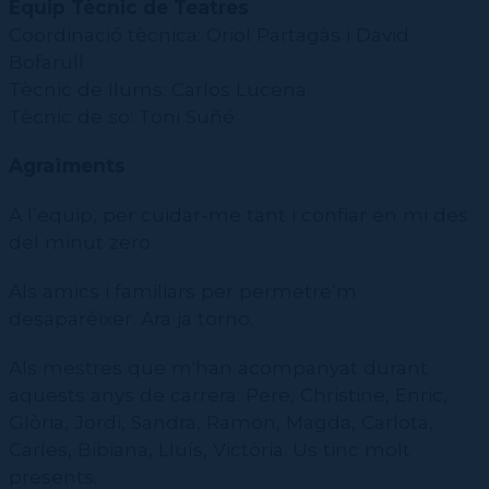
Equip Tècnic de Teatres
Coordinació tècnica: Oriol Partagàs i David
Bofarull
Tècnic de llums: Carlos Lucena
Tècnic de so: Toni Suñé
Agraïments
A l’equip, per cuidar-me tant i confiar en mi des
del minut zero.
Als amics i familiars per permetre’m
desaparèixer. Ara ja torno.
Als mestres que m'han acompanyat durant
aquests anys de carrera: Pere, Christine, Enric,
Glòria, Jordi, Sandra, Ramon, Magda, Carlota,
Carles, Bibiana, Lluís, Victòria. Us tinc molt
presents.