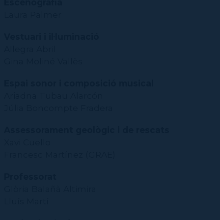
Escenografia
Laura Palmer
Vestuari i il·luminació
Allegra Abril
Gina Moliné Vallès
Espai sonor i composició musical
Ariadna Tubau Alarcón
Júlia Boncompte Fradera
Assessorament geològic i de rescats
Xavi Cuello
Francesc Martínez (GRAE)
Professorat
Glòria Balañà Altimira
Lluís Martí