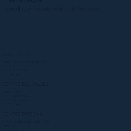
email
it.terrassa@institutdelteatre.cat
SEU CENTRAL
Plaça Margarida Xirgu, s/n
08004 Barcelona
T. 932 273 900
Contactar
CENTRE DEL VALLÈS
Plaça Didó, 1
08221 Terrassa
T. 937 887 440
Contactar
CENTRE D'OSONA
c/ Sant Miquel dels Sants, 22
08500 Vic
T. 938 854 467