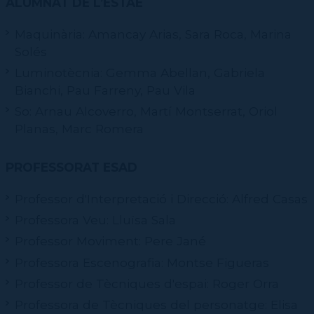
ALUMNAT DE L’ESTAE
Maquinària: Amancay Arias, Sara Roca, Marina
Solés
Luminotècnia: Gemma Abellan, Gabriela
Bianchi, Pau Farreny, Pau Vila
So: Arnau Alcoverro, Martí Montserrat, Oriol
Planas, Marc Romera
PROFESSORAT ESAD
Professor d'Interpretació i Direcció: Alfred Casas
Professora Veu: Lluïsa Sala
Professor Moviment: Pere Jané
Professora Escenografia: Montse Figueras
Professor de Tècniques d'espai: Roger Orra
Professora de Tècniques del personatge: Elisa