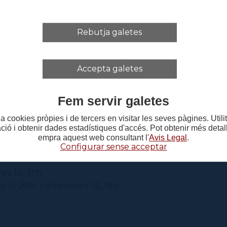
la tesina de final de carrera L'espera, d'Alba Aloy i 
Rebutja galetes
a Aloy, Jordi Llovet i Martina Roure
Accepta galetes
nosi
Fem servir galetes
at Pons
a cookies pròpies i de tercers en visitar les seves pàgines. Util
vestuari: Marc Udina
ació i obtenir dades estadístiques d'accés. Pot obtenir més deta
empra aquest web consultant l'
Avis Legal
.
Configurar sense acceptar
es 10, 17h
 11, 20h, i divendres 12, 18h