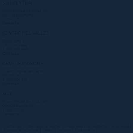
SEU CENTRAL
Plaça Margarida Xirgu, s/n
08004 Barcelona
T. 932 273 900
Contactar
CENTRE DEL VALLÈS
Plaça Didó, 1
08221 Terrassa
T. 937 887 440
Contactar
CENTRE D'OSONA
c/ Sant Miquel dels Sants, 22
08500 Vic
T. 938 854 467
Contactar
MAE
Plaça Margarida Xirgu, s/n
08004 Barcelona
T. 932 273 900
Contactar
Contactar
Subscripció al Butlletí
Mapa Web
Accessibilitat
Avís Legal
Política de privacitat
Crèdits
On som
Bústia ètica