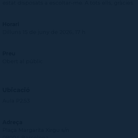
estat disposats a escoltar-me. A tots ells, gràcies.
Horari
Dilluns 15 de juny de 2026, 17 h
Preu
Obert al públic
Ubicació
Aula P2.S3
Adreça
Plaça Margarita Xirgu s/n
08004 Barcelona