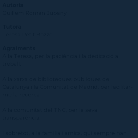
CPD
Repertori
CPD (Dansa clàssica | Contemporània | Espanyola)
Eines de gestió acadèmica
Autoria
Inscriure's al Servei de graduats i graduades
Masterclass Dansa en Xarxa
Recerca històrica sobre Teatre Independent
ESTAE
Galeria d'imatges
Guillem Roman Jubany
Secretaries acadèmiques
Diccionari de Dansa Clàssica
Calendari
Tutora
Contractació de funcions
Teresa Petit Bozzo
Agraïments
A la Teresa, per la paciència i la dedicació al
treball.
A la xarxa de biblioteques públiques de
Catalunya i la Comunitat de Madrid, per facilitar-
me la recerca.
A la comunitat del TNC, per la seva
transparència.
I sobretot, a la família i amics, qui sempre han