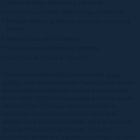
CPD
Albert Arribas, dramaturg i director
Repertori
CPD (Dansa clàssica | Contemporània | Espanyola)
Eines de gestió acadèmica
Inscriure's al Servei de graduats i graduades
Masterclass Dansa en Xarxa
Recerca històrica sobre Teatre Independent
ESTAE
Victoria Szpunberg, dramaturga i directora
Galeria d'imatges
Secretaries acadèmiques
Diccionari de Dansa Clàssica
Calendari
Elisabet Massana, filóloga anglesa i estudiosa
Contractació de funcions
teatral
Berta Giraut, actriu i poeta
Marc Artigau, dramaturg i director
Pau Miró, dramaturg i director
Teatre reunit (1999-2022)
, publicat per
Arola
Editors
amb el patrocini del Teatre Lliure, inclou
peces seleccionades pel mateix autor escrites
entre 1999 i 2022. Un recorregut per l'escriptura
de Jordi Prat i Coll que és testimoni de la
consolidació d'una veu dramatúrgica que
dialoga amb la tradició teatral i amb el present,
explora liminalitats, se situa en llindars i
incomoda (entenent aquest incomodar no com