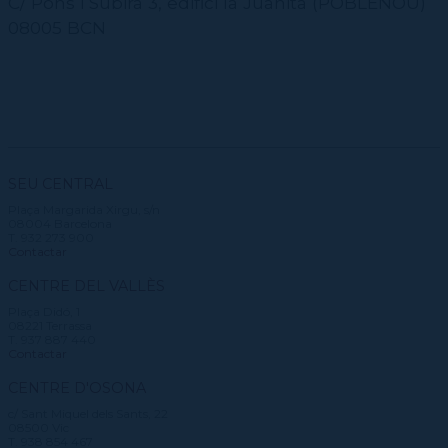
C/ Pons i Subira 3, edifici la Juanita (POBLENOU)
08005 BCN
SEU CENTRAL
Plaça Margarida Xirgu, s/n
08004 Barcelona
T. 932 273 900
Contactar
CENTRE DEL VALLÈS
Plaça Didó, 1
08221 Terrassa
T. 937 887 440
Contactar
CENTRE D'OSONA
c/ Sant Miquel dels Sants, 22
08500 Vic
T. 938 854 467