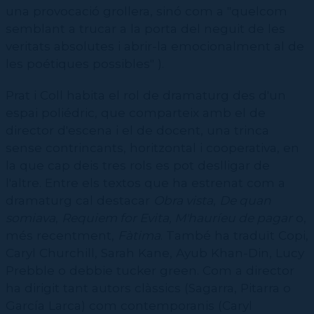
una provo­cació grollera, sinó com a "quelcom
semblant a trucar a la porta del neguit de les
veritats absolutes i abrir-la emocionalment al de
les poétiques possibles" ).
Prat i Coll habita el rol de dramaturg des d'un
espai poliédric, que comparteix amb el de
director d'escena i el de docent, una trinca
sense contrincants, horitzontal i cooperativa, en
la que cap deis tres rols es pot deslligar de
l'altre. Entre els textos que ha estrenat com a
dramaturg cal destacar
Obra vista
,
De quan
somiava
,
Requiem for Evita, M'hauríeu de pagar
o,
més recentment,
Fàtima
. També ha traduït Copi,
Caryl Churchill, Sarah Kane, Ayub Khan-Din, Lucy
Prebble o debbie tucker green. Com a director
ha dirigit tant autors clàssics (Sagarra, Pitarra o
García Larca) com contemporanis (Caryl