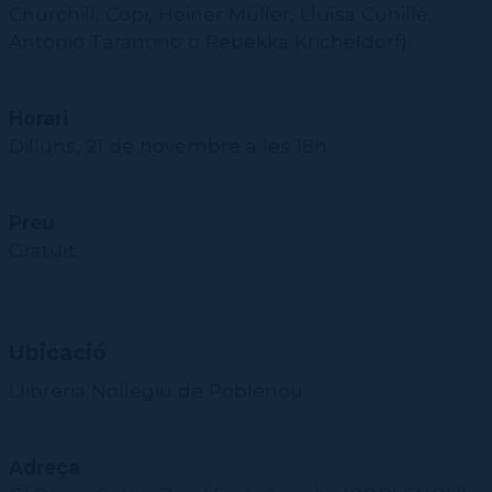
Churchill, Copi, Heiner Müller, Lluïsa Cunillé,
Antonio Tarantino o Rebekka Kricheldorf).
Horari
Dilluns, 21 de novembre a les 18h
Preu
Gratuït
Ubicació
Llibreria Nollegiu de Poblenou
Adreça