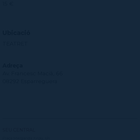
15 €
Ubicació
TEATRET
Adreça
Av. Francesc Macià, 66
08292 Esparreguera
SEU CENTRAL
Plaça Margarida Xirgu, s/n