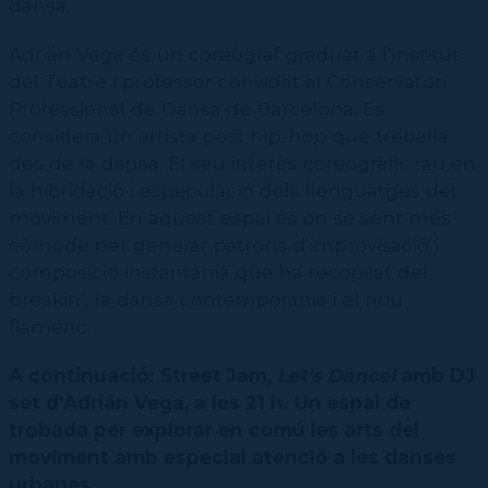
CPD
dansa.
Repertori
CPD (Dansa clàssica | Contemporània | Espanyola)
Eines de gestió acadèmica
Inscriure's al Servei de graduats i graduades
Masterclass Dansa en Xarxa
Recerca històrica sobre Teatre Independent
ESTAE
Galeria d'imatges
Secretaries acadèmiques
Adrián Vega és un coreògraf graduat a l'Institut
Diccionari de Dansa Clàssica
Calendari
del Teatre i professor convidat al Conservatori
Contractació de funcions
Professional de Dansa de Barcelona. Es
considera un artista post hip-hop que treballa
des de la dansa. El seu interès coreogràfic rau en
la hibridació i especulació dels llenguatges del
moviment. En aquest espai és on se sent més
còmode per generar patrons d'improvisació i
composició instantània que ha recopilat del
breakin’, la dansa contemporània i el nou
flamenc.
A continuació: Street Jam,
Let’s Dance!​
amb DJ
set d'Adrián Vega, a les 21 h. Un espai de
trobada per explorar en comú les arts del
moviment amb especial atenció a les danses
urbanes.