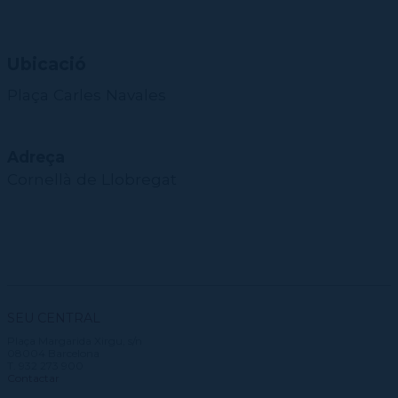
Ubicació
Plaça Carles Navales
Adreça
Cornellà de Llobregat
SEU CENTRAL
Plaça Margarida Xirgu, s/n
08004 Barcelona
T. 932 273 900
Contactar