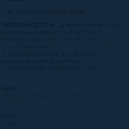
Més informació en
aquest enllaç
RESSONÀNCIES IT
és un recull informatiu dels
espectacles externs en què participen
professors, alumnes o graduats recents de
l'Institut del Teatre.
Si esteu interessats en difondre algun
espectacle envieu la informació
a comunicacio@institutdelteatre.cat.
Horari
Divendres 18 març, a les 20:45 h
Preu
Gratuït