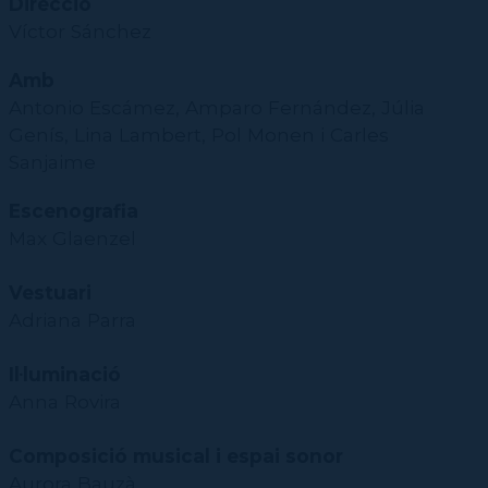
Direcció
Víctor Sánchez
Amb
Antonio Escámez, Amparo Fernández, Júlia
Genís, Lina Lambert, Pol Monen i Carles
Sanjaime
Escenografia
Max Glaenzel
Vestuari
Adriana Parra
Il·luminació
Anna Rovira
Composició musical i espai sonor
Aurora Bauzà