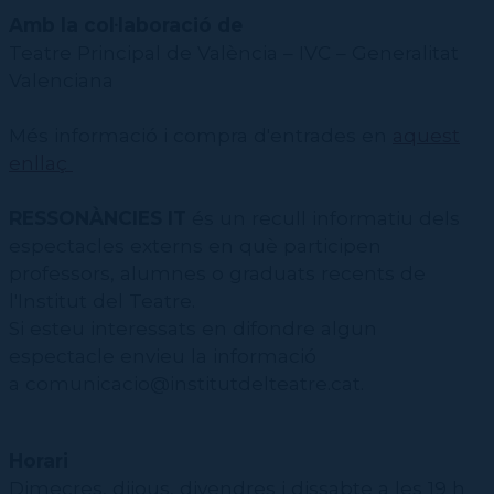
Amb la col·laboració de
Teatre Principal de València – IVC – Generalitat
Valenciana
Més informació i compra d'entrades en
aquest
enllaç
RESSONÀNCIES IT
és un recull informatiu dels
espectacles externs en què participen
professors, alumnes o graduats recents de
l'Institut del Teatre.
Si esteu interessats en difondre algun
espectacle envieu la informació
a comunicacio@institutdelteatre.cat.
Horari
Dimecres, dijous, divendres i dissabte a les 19 h