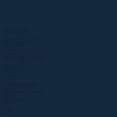
SEU CENTRAL
Plaça Margarida Xirgu, s/n
08004 Barcelona
T. 932 273 900
Contactar
CENTRE DEL VALLÈS
Plaça Didó, 1
08221 Terrassa
T. 937 887 440
Contactar
CENTRE D'OSONA
c/ Sant Miquel dels Sants, 22
08500 Vic
T. 938 854 467
Contactar
MAE