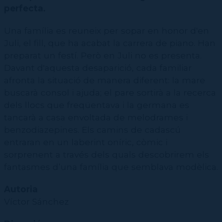
CPD
Repertori
CPD (Dansa clàssica | Contemporània | Espanyola)
Eines de gestió acadèmica
perfecta.
Inscriure's al Servei de graduats i graduades
Masterclass Dansa en Xarxa
Recerca històrica sobre Teatre Independent
ESTAE
Galeria d'imatges
Secretaries acadèmiques
Diccionari de Dansa Clàssica
Una família es reuneix per sopar en honor d'en
Calendari
Juli, el fill, que ha acabat la carrera de piano. Han
Contractació de funcions
preparat un festí. Però en Juli no es presenta.
Davant d'aquesta desaparició, cada familiar
afronta la situació de manera diferent: la mare
buscarà consol i ajuda; el pare sortirà a la recerca
dels llocs que freqüentava i la germana es
tancarà a casa envoltada de melodrames i
benzodiazepines. Els camins de cadascú
entraran en un laberint oníric, còmic i
sorprenent a través dels quals descobrirem els
fantasmes d’una família que semblava modèlica.
Autoria
Víctor Sánchez