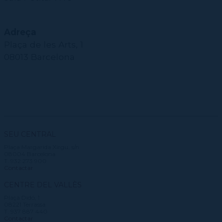
Adreça
Plaça de les Arts, 1
08013 Barcelona
SEU CENTRAL
Plaça Margarida Xirgu, s/n
08004 Barcelona
T. 932 273 900
Contactar
CENTRE DEL VALLÈS
Plaça Didó, 1
08221 Terrassa
T. 937 887 440
Contactar