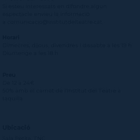
Si esteu interessats en difondre algun
espectacle envieu la informació
a comunicacio@institutdelteatre.cat.
Horari
Dimecres, dijous, divendres i dissabte a les 19 h
Diumenge a les 18 h
Preu
De 12 a 24€
50% amb el carnet de l'Institut del Teatre a
taquilla
Ubicació
Sala Petita. TNC