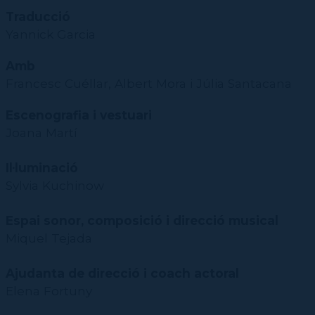
Traducció
Yannick Garcia
Amb
Francesc Cuéllar, Albert Mora i Júlia Santacana
Escenografia i vestuari
Joana Martí
Il·luminació
Sylvia Kuchinow
Espai sonor, composició i direcció musical
Miquel Tejada
Ajudanta de direcció i coach actoral
Elena Fortuny