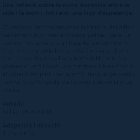
CPD
Repertori
CPD (Dansa clàssica | Contemporània | Espanyola)
Eines de gestió acadèmica
Una reflexió sobre la curta distància entre la
Inscriure's al Servei de graduats i graduades
Masterclass Dansa en Xarxa
Recerca històrica sobre Teatre Independent
ESTAE
Galeria d'imatges
vida i la mort i, tot i així, una lliçó d’esperança.
Secretaries acadèmiques
Diccionari de Dansa Clàssica
Calendari
El nedador del mar secret
és la història del difícil
Contractació de funcions
naixement d'un nen explicada pel seu pare. La
carrera nocturna fins a l’hospital en un hivern
fred, el que podria haver estat i no va arribar a
ser. La novel·la de William Kotzwinkle sobre la
pèrdua d’un fill destrueix tot tipus d’idealització
al voltant del part i parla, amb llenguatge poètic
i emoció continguda, de l’acceptació de la crua
realitat.
Autoria
William Kotzwinkle
Adaptació i direcció
Jumon Erra