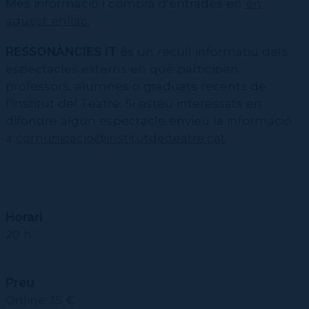
CPD
Més informació i compra d'entrades en
en
Repertori
CPD (Dansa clàssica | Contemporània | Espanyola)
Eines de gestió acadèmica
Inscriure's al Servei de graduats i graduades
aquest enllaç.
Masterclass Dansa en Xarxa
Recerca històrica sobre Teatre Independent
ESTAE
Galeria d'imatges
Secretaries acadèmiques
Diccionari de Dansa Clàssica
Calendari
RESSONÀNCIES IT
és un recull informatiu dels
Contractació de funcions
espectacles externs en què participen
professors, alumnes o graduats recents de
l'Institut del Teatre. Si esteu interessats en
difondre algun espectacle envieu la informació
a
comunicacio@institutdelteatre.cat
Horari
20 h
Preu
Online: 15 €