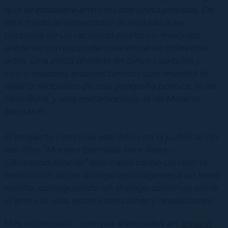
que se establece entre los dos protagonistas. De
este modo, el espectador es invitado a ser
partícipe de un recorrido poético y revelador
sobre las correspondencias entre las diferentes
artes. Una pieza dividida en cinco capítulos y
cinco espacios arquitectónicos que muestra el
diseño simbólico de una geografía poética: la de
Pere Riera; y una metamorfosis: la de Moreno
Bernardi.
El proyecto concluye este año con la publicación
del libro “Moreno Bernardi Pere Riera –
Correspondències” que nació como un reto: la
traducción de un diálogo en imágenes a un texto
escrito, consiguiendo un diálogo continuo entre
el arte y la vida, entre intenciones y revelaciones.
Més informació i compra d'entrades en
aquest