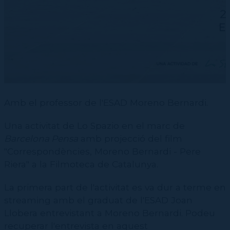
CPD
Repertori
CPD (Dansa clàssica | Contemporània | Espanyola)
Eines de gestió acadèmica
Inscriure's al Servei de graduats i graduades
Masterclass Dansa en Xarxa
Recerca històrica sobre Teatre Independent
ESTAE
Galeria d'imatges
Secretaries acadèmiques
Diccionari de Dansa Clàssica
Calendari
Contractació de funcions
Amb el professor de l'ESAD Moreno Bernardi.
Una activitat de Lo Spazio en el marc de
Barcelona Pensa
amb projecció del film
"Correspondències, Moreno Bernardi - Pere
Riera" a la Filmoteca de Catalunya.
La primera part de l'activitat es va dur a terme en
streaming amb el graduat de l'ESAD Joan
Llobera entrevistant a Moreno Bernardi. Podeu
recuperar l'entrevista en aquest