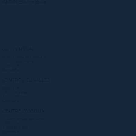
08001 Barcelona
SEU CENTRAL
Plaça Margarida Xirgu, s/n
08004 Barcelona
T. 932 273 900
Contactar
CENTRE DEL VALLÈS
Plaça Didó, 1
08221 Terrassa
T. 937 887 440
Contactar
CENTRE D'OSONA
c/ Sant Miquel dels Sants, 22
08500 Vic
T. 938 854 467
Contactar