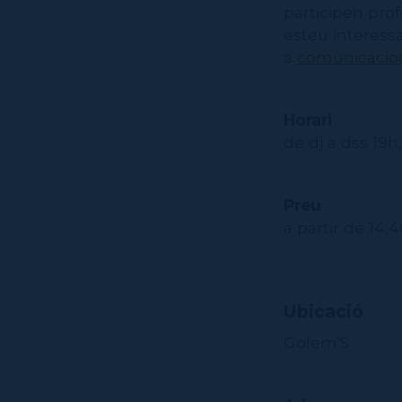
participen prof
esteu interess
a
comunicacio@
Horari
de dj a dss 19h
Preu
a partir de 14,
Ubicació
Golem'S