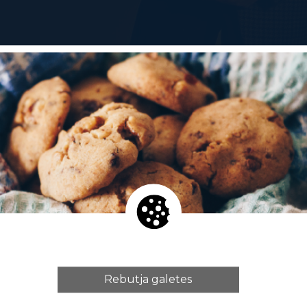
 de l'ESAD Berta Graells en la direcció, el profess
n la interpretació, la professora de l'ESAD Helena To
professora de l'ESAD Elisabet Castells en l'escenogra
 pescador es troba un home amb una corda al coll 
ussió en què participen revela ràpidament que res é
ífic estany es converteix en un oceà revolucionat o
aguen. Arriba un caçador a la recerca de preses a
acifista.
da real, en un teatre o en els meandres de la ment
Rebutja galetes
escador» és una comèdia contemporània que explica