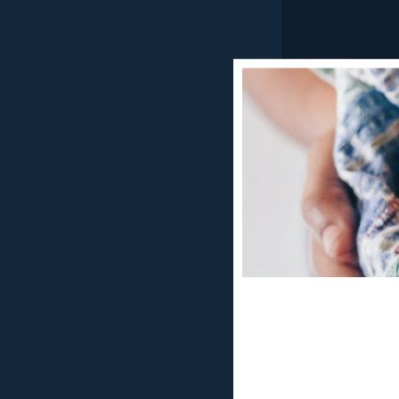
Amb la graduada
Lluís Graells e
traducció i la 
En un moll, un
la mà. La disc
sembla. El pac
mariners naufr
hipocondríac i p
On ets? A la vi
home?
«L’home i el p