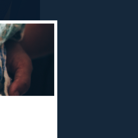
or de l'ESAD
rnero en la
fia.
i una pedra a
s el que
n dos pobres
mb el seu gos
 torturada d’un
 la història de