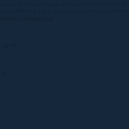
essors, alumnes o graduats recents de l'Institut del 
ats en difondre algun espectacle envieu la informa
institutdelteatre.cat
, dg 17h
40€