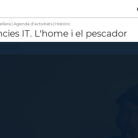
ellera
|
Agenda d'activitats
|
Històric
ies IT. L'home i el pescador
22.3.2024