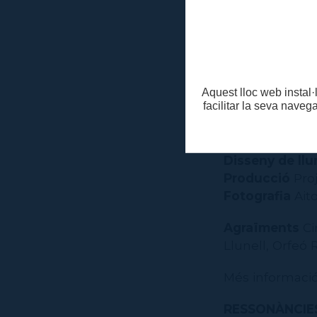
com el teu fut
Autoria
Jean-Ma
Traducció
Hel
Direcció
Berta
Direcció origi
Aquest lloc web instal·l
facilitar la seva naveg
Intèrprets
Víct
Escenografia
Disseny de so
Disseny de ll
Producció
Pro
Fotografia
Ait
Agraïments
Ci
Llunell, Orfeó
Més informació
RESSONÀNCIES