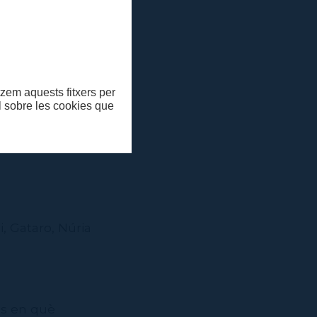
ncies.
itzem aquests fitxers per
ll sobre les cookies que
, Gataro, Núria
ns en què