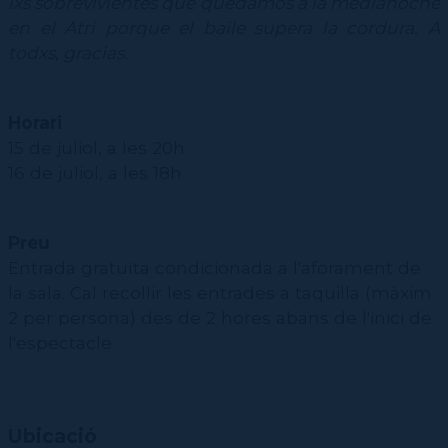
lxs sobrevivientes que quedamos a la medianoche
en el Atri porque el baile supera la cordura. A
todxs, gracias.
Horari
15 de juliol, a les 20h
16 de juliol, a les 18h
Preu
Entrada gratuïta condicionada a l'aforament de
la sala. Cal recollir les entrades a taquilla (màxim
2 per persona) des de 2 hores abans de l'inici de
l'espectacle
Ubicació