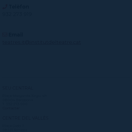
Telèfon
932 273 919
Email
teatres.it@institutdelteatre.cat
SEU CENTRAL
Plaça Margarida Xirgu, s/n
08004 Barcelona
T. 932 273 900
Contactar
CENTRE DEL VALLÈS
Plaça Didó, 1
08221 Terrassa