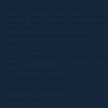
Direcció i coreografia: Isadora López Pagán
Intèrprets: Manuel Montes, Zaida Fernández,
Ester Pou, Roberto Guglielmi, Nahuel Barrios,
Isadora López
Escenografia: Mariona Signes González
Vestuari: Moma Zúñiga
Il·luminació: Mariona Signes González
Tutors: Lipi Hernández, Sofía Asencio, Tomàs
Aragay
Equip Tècnic de Teatres:
Coordinació tècnica, Marc Ases
Tècnic de llums, Carlos Lucena
Tècnic de so, Toni Suñé