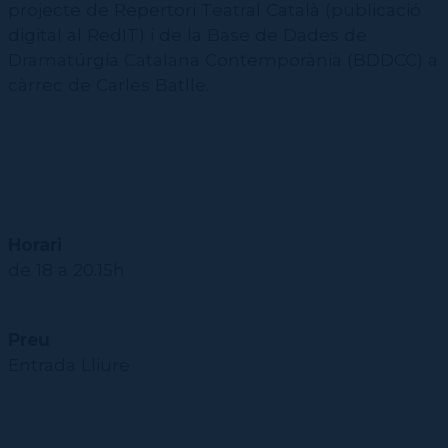
CPD
projecte de Repertori Teatral Català (publicació
Repertori
CPD (Dansa clàssica | Contemporània | Espanyola)
Eines de gestió acadèmica
Inscriure's al Servei de graduats i graduades
Masterclass Dansa en Xarxa
Recerca històrica sobre Teatre Independent
ESTAE
digital al RedIT) i de la Base de Dades de
Galeria d'imatges
Secretaries acadèmiques
Dramatúrgia Catalana Contemporània (BDDCC) a
Diccionari de Dansa Clàssica
Calendari
càrrec de Carles Batlle.
Contractació de funcions
Horari
de 18 a 20.15h
Preu
Entrada Lliure