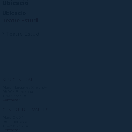
Ubicació
Ubicació
Teatre Estudi
Teatre Estudi
SEU CENTRAL
Plaça Margarida Xirgu, s/n
08004 Barcelona
T. 932 273 900
Contactar
CENTRE DEL VALLÈS
Plaça Didó, 1
08221 Terrassa
T. 937 887 440
Contactar