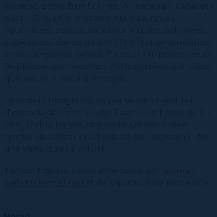
societat, Entre bambolines, A l’escenari, Cabaret i
pista, i Circ, i s’hi mostren dramaturgues,
figurinistes, actrius, cantants líriques, ballarines,
cupletistes, dones de circ i fins i tot empresàries
amb companyia pròpia. En total s’hi poden veure
26 plafons que mostren 29 fotografies i un vídeo
que recull la resta d’imatges.
La mostra fotogràfica es pot visitar al vestíbul
d’entrada de l’Institut del Teatre, en horari de 9 a
20 h. D'altra banda, dos codis QR permeten
també visualitzar l’audiovisual de l’exposició i fer
una visita guiada virtual.
També trobareu més informació en l'
apartat
web #MiremElPassat
de Diputació de Barcelona
Horari