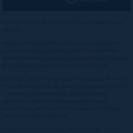
CPD
Repertori
CPD (Dansa clàssica | Contemporània | Espanyola)
Eines de gestió acadèmica
Inscriure's al Servei de graduats i graduades
Masterclass Dansa en Xarxa
Recerca històrica sobre Teatre Independent
ESTAE
Galeria d'imatges
Secretaries acadèmiques
Diccionari de Dansa Clàssica
Calendari
Dins la mostra de teatre amateur Badalona es
Contractació de funcions
Mostra.
Mostra de fotografies del fons que custodien i
conserven
l’Arxiu General
de la Diputació de
Barcelona i el
Centre de Documentació i Museu
d’Arts Escèniques
de l’Institut del Teatre.
Es tracta de 73 imatges que recuperen la veu i la
força de les dones de teatre del primer terç del
s. XX, unes dones actives, independents,
valentes i reivindicatives en totes les arts
escèniques, però sovint silenciades i oblidades
per la memòria històrica.
L'exposició s’ha agrupat en cinc àrees: Teatre i