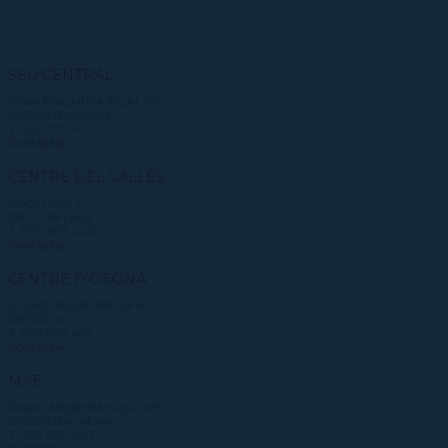
SEU CENTRAL
Plaça Margarida Xirgu, s/n
08004 Barcelona
T. 932 273 900
Contactar
CENTRE DEL VALLÈS
Plaça Didó, 1
08221 Terrassa
T. 937 887 440
Contactar
CENTRE D'OSONA
c/ Sant Miquel dels Sants, 22
08500 Vic
T. 938 854 467
Contactar
MAE
Plaça Margarida Xirgu, s/n
08004 Barcelona
T. 932 273 900