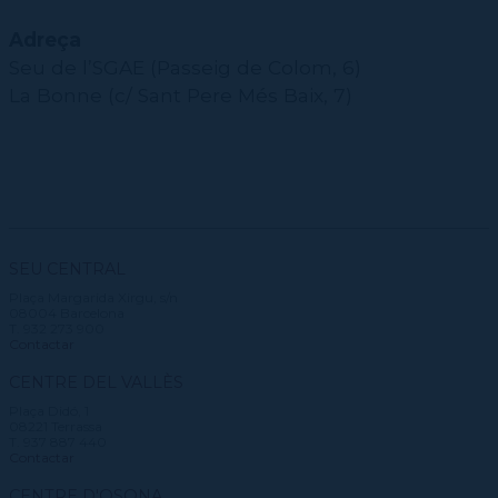
Adreça
Seu de l’SGAE (Passeig de Colom, 6)
La Bonne (c/ Sant Pere Més Baix, 7)
SEU CENTRAL
Plaça Margarida Xirgu, s/n
08004 Barcelona
T. 932 273 900
Contactar
CENTRE DEL VALLÈS
Plaça Didó, 1
08221 Terrassa
T. 937 887 440
Contactar
CENTRE D'OSONA