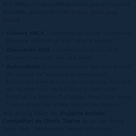
16 h. Projecció de curtmetratges sobre tres dels
projectes guanyadors del
Premi Maria José
Ragué.
Univers VACA
.
Curtmetratge sobre l’associació
Projecte VACA dirigit per Helena Muñoz
Descobrint NUS
. Curtmetratge sobre NUS
Cooperativa dirigit per Laia Suru.
Rebomboris
.
Curt documental sobre el procés
de creació de l'espectacle comunitari
Rebomboris en el marc del programa Art i Part
de l'Ajuntament de Barcelona. Participen:
Sindillar, La Bonne, TuDanzas, Mescladís i Antic
Teatre. Edició del vídeo: Raquel Rei Blanco.
18 h. Assaig obert del
Projecte Artístic
Comunitari de l’Antic Teatre
dirigit per Marta
Galán Sala i Montserrat Iranzo i Domingo.