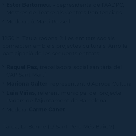
Ester Bartomeu
, vicepresidenta de l’AADPC,
Mostres de Teatre als Centres Penitenciaris
Moderació: Martí Rossell
12:30 h. Taula rodona 2: Les entitats socials
connecten amb els projectes culturals. Amb la
participació de les següents entitats:
Raquel Paz
, treballadora social sanitària del
CAP Sant Martí
Mariona Galter
, representant d’Apropa Cultura
Laia Viñas
, referent municipal del projecte
Radars de l’Ajuntament de Barcelona.
Modera:
Carme Canet
Tarda, La Bonne (c/ Sant Pere Més Baix, 7)