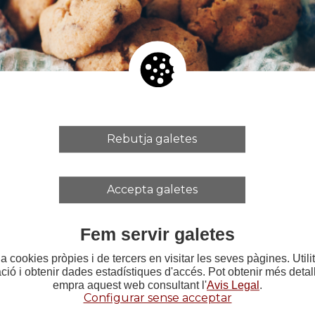
Teatre col·labora un any més amb el Festival de teat
ràctic el dimecres 28 d’octubre.
Rebutja galetes
a demostració de “El desenterrador”, el mètode d’e
 companyia Societat Doctor Alonso.
posada, adreçada a joves de 16 a 20 anys, permetrà 
Accepta galetes
t mètode.
Fem servir galetes
nteressades a assistir, poden
inscriure’s en aquest 
a cookies pròpies i de tercers en visitar les seves pàgines. Util
ació i obtenir dades estadístiques d'accés. Pot obtenir més deta
empra aquest web consultant l'
Avis Legal
.
Configurar sense acceptar