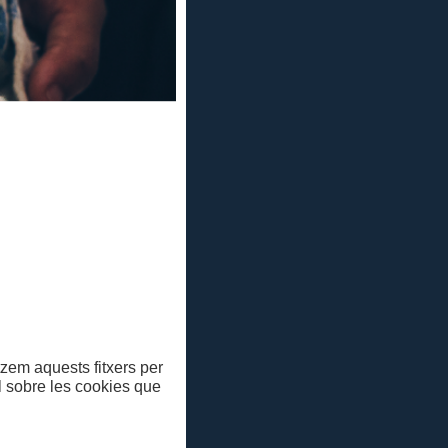
re jove RBLS
xcavació de
posar en
enllaç
.
itzem aquests fitxers per
ll sobre les cookies que