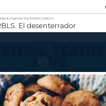
ellera
|
Agenda d'activitats
|
Històric
RBLS. El desenterrador