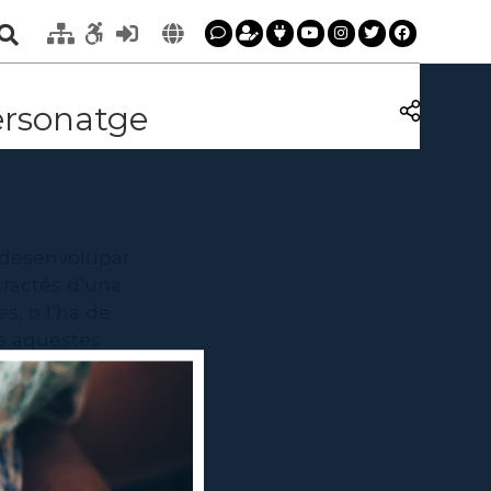
personatge
r desenvolupar
 tractés d’una
s, o l’ha de
es aquestes
 eines
ativitat.