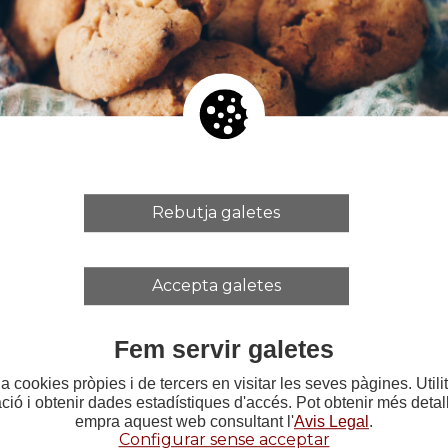
berg
 Hidalgo , Albert Díaz
Rebutja galetes
tembre a les 16h
Accepta galetes
.
Fem servir galetes
a cookies pròpies i de tercers en visitar les seves pàgines. Util
ació i obtenir dades estadístiques d'accés. Pot obtenir més deta
empra aquest web consultant l'
Avis Legal
.
Configurar sense acceptar