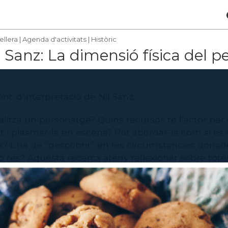
ellera
|
Agenda d'activitats
|
Històric
 Sanz: La dimensió física del 
òric d'interpretació de Nil Sanz.
litza un personatge? Quins recursos té l’actor pe
itat i plasmar-la en escena? Pot abordar-la com si es
s? L’ha de “descobrir” en les circumstàncies donade
no res? Aquesta recerca ateny reflexionar sobre tot
ractar d’emetre nova informació respecte una de les
 complexes però més poderoses de tota la perform