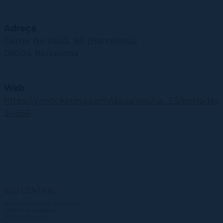
Adreça
Carrer de Salvà, 86 (Barcelona)
08004 Barcelona
Web
https://proticketing.com/daualsec/ca_ES/entradas
34866
SEU CENTRAL
Plaça Margarida Xirgu, s/n
08004 Barcelona
T. 932 273 900