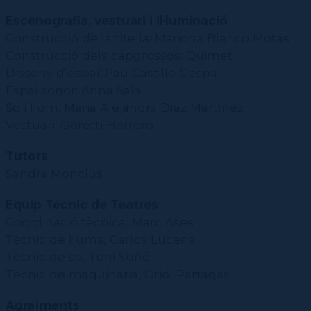
Escenografia, vestuari i il·luminació
Construcció de la titella: Mariona Blanco Motas
Construcció dels capgrossos: Quimet
Disseny d’espai: Pau Castillo Gaspar
Espai sonor: Anna Sala
So i llum: Maria Alejandra Díaz Martínez
Vestuari: Goretti Herrero
Tutors
Sandra Monclús
Equip Tècnic de Teatres
Coordinació tècnica, Marc Ases
Tècnic de llums, Carlos Lucena
Tècnic de so, Toni Suñé
Tècnic de maquinària, Oriol Partagàs
Agraïments