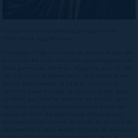
Treball final d'interpretació de l'alumna de
l'ESAD Irene Mas Martínez
L’arribada d’Èdip a Colonos és, potser, la part de
la història del Cicle Tebà més desconeguda. Les
dues germanes, Ismene i Antígona, que no han
de regnar mai a Tebes per la seva condició de
dones, acompanyen al pare en un camí de
penitència per escapar-se de l’horror del destí.
Un destí que li ha fet arrencar-se els ulls i que
ha matat la seva mare. Molt se n’ha parlat del
terror i el dolor del pobre Èdip. Però, i abans?
Just després de l’horror, el suïcidi de la mare, el
descobriment de la veritat. Un camí de silenci. La
càrrega d’un pare encegat pel seu fat. I un