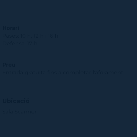
Horari
Pases: 10 h, 12 h i 16 h
Defensa: 17 h
Preu
Entrada gratuïta fins a completar l'aforament.
Ubicació
Sala Scanner