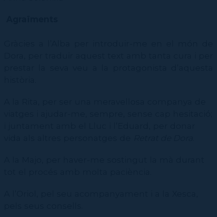
CPD
Repertori
CPD (Dansa clàssica | Contemporània | Espanyola)
Eines de gestió acadèmica
Inscriure's al Servei de graduats i graduades
Masterclass Dansa en Xarxa
Recerca històrica sobre Teatre Independent
ESTAE
Galeria d'imatges
Agraïments
Secretaries acadèmiques
Diccionari de Dansa Clàssica
Calendari
Gràcies a l’Alba per introduir-me en el món de
Contractació de funcions
Dora, per traduir aquest text amb tanta cura i per
prestar la seva veu a la protagonista d’aquesta
història.
A la Rita, per ser una meravellosa companya de
viatges i ajudar-me, sempre, sense cap hesitació;
i juntament amb el Lluc i l’Eduard, per donar
vida als altres personatges de
Retrat de Dora
.
A la Majo, per haver-me sostingut la mà durant
tot el procés amb molta paciència.
A l’Oriol, pel seu acompanyament i a la Xesca,
pels seus consells.