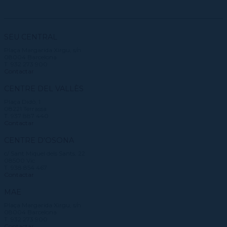
SEU CENTRAL
Plaça Margarida Xirgu, s/n
08004 Barcelona
T. 932 273 900
Contactar
CENTRE DEL VALLÈS
Plaça Didó, 1
08221 Terrassa
T. 937 887 440
Contactar
CENTRE D'OSONA
c/ Sant Miquel dels Sants, 22
08500 Vic
T. 938 854 467
Contactar
MAE
Plaça Margarida Xirgu, s/n
08004 Barcelona
T. 932 273 900
Contactar