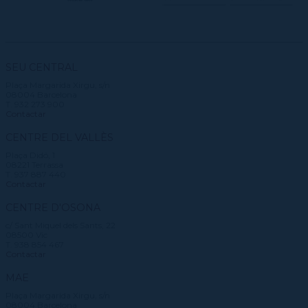
SEU CENTRAL
Plaça Margarida Xirgu, s/n
08004 Barcelona
T. 932 273 900
Contactar
CENTRE DEL VALLÈS
Plaça Didó, 1
08221 Terrassa
T. 937 887 440
Contactar
CENTRE D'OSONA
c/ Sant Miquel dels Sants, 22
08500 Vic
T. 938 854 467
Contactar
MAE
Plaça Margarida Xirgu, s/n
08004 Barcelona