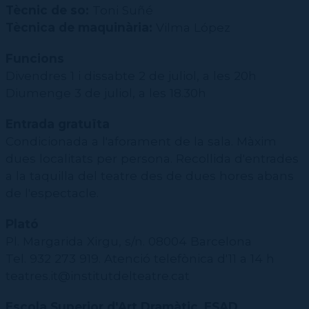
Tècnic de so:
Toni Suñé
Tècnica de maquinària:
Vilma López
Funcions
Divendres 1
i dissabte 2 de juliol
, a les 20h
Diumenge 3 de juliol, a les 18.30h
Entrada gratuïta
Condicionada a l'aforament de la sala. Màxim
dues localitats per persona. Recollida d'entrades
a la taquilla del teatre des de dues hores abans
de l'espectacle.
Plató
Pl. Margarida Xirgu, s/n. 08004 Barcelona
Tel. 932 273 919. Atenció telefònica d'11 a 14 h
teatres.it@institutdelteatre.cat
Escola Superior d'Art Dramàtic, ESAD