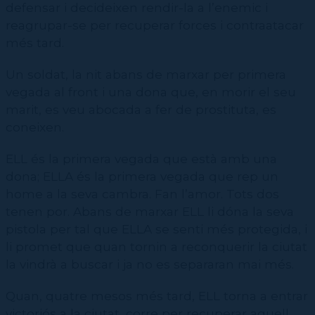
defensar i decideixen rendir-la a l’enemic i
reagrupar-se per recuperar forces i contraatacar
més tard.
Un soldat, la nit abans de marxar per primera
vegada al front i una dona que, en morir el seu
marit, es veu abocada a fer de prostituta, es
coneixen.
ELL és la primera vegada que està amb una
dona; ELLA és la primera vegada que rep un
home a la seva cambra. Fan l’amor. Tots dos
tenen por. Abans de marxar ELL li dóna la seva
pistola per tal que ELLA se senti més protegida, i
li promet que quan tornin a reconquerir la ciutat
la vindrà a buscar i ja no es separaran mai més.
Quan, quatre mesos més tard, ELL torna a entrar
victoriós a la ciutat, corre per recuperar aquell