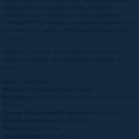
amor, però ELLA, desesperada, ha decidit
treure’s la vida. Vol que la matin i dispararà
contra el primer soldat que travessi la seva porta
per detenir-la pel seu col·laboracionisme amb
l’enemic.
Quan ELL arriba a la seva porta i truca, ELLA
dispara. El soldat cau ferit i agonitza fins a la
mort.
Autor
: Carles Batlle
Direcció
: Josep Miquel Muñoz Vaquer
Intèrprets
: Sonia Espinosa Muñoz, Marc Solé Fité i Tasio
Martínez
Disseny d’escenografia i vestuari
: Marina Valls
Disseny d'il.luminació
: Marina Valls
Tutora
: Carlota Subirós
Tècnic de llums
: Carlos Lucena