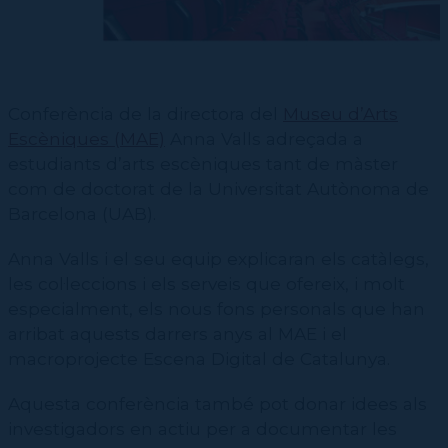
CPD
Repertori
CPD (Dansa clàssica | Contemporània | Espanyola)
Eines de gestió acadèmica
Inscriure's al Servei de graduats i graduades
Masterclass Dansa en Xarxa
Recerca històrica sobre Teatre Independent
ESTAE
Galeria d'imatges
Secretaries acadèmiques
Diccionari de Dansa Clàssica
Calendari
Contractació de funcions
Conferència de la directora del
Museu d’Arts
Escèniques (MAE)
Anna Valls adreçada a
estudiants d’arts escèniques tant de màster
com de doctorat de la Universitat Autònoma de
Barcelona (UAB).
Anna Valls i el seu equip explicaran els catàlegs,
les col·leccions i els serveis que ofereix, i molt
especialment, els nous fons personals que han
arribat aquests darrers anys al MAE i el
macroprojecte Escena Digital de Catalunya.
Aquesta conferència també pot donar idees als
investigadors en actiu per a documentar les