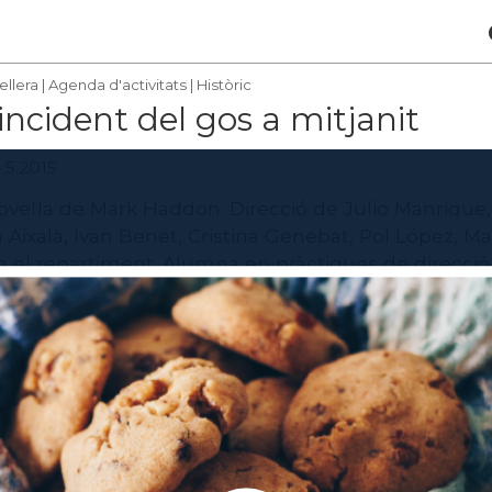
ellera
|
Agenda d'activitats
|
Històric
 incident del gos a mitjanit
.5.2015
novel·la de Mark Haddon. Direcció de Julio Manrique
 Aixalà, Ivan Benet, Cristina Genebat, Pol López, Ma
en el repartiment. Alumna en pràctiques de direcció
e Gràcia (c/ Montseny, 47)
e Lliure