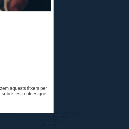
itzem aquests fitxers per
ll sobre les cookies que
SONA
MAE
s Sants, 22
Plaça Margarida Xirgu, s/n
08004 Barcelona
T. 932 273 900
Contactar