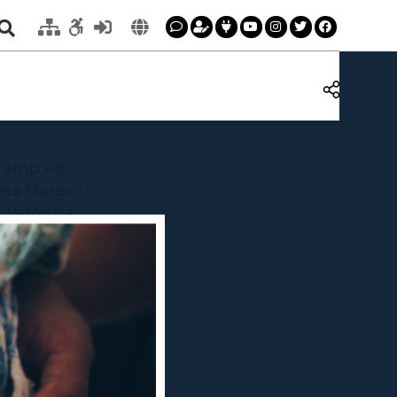
, amb els
rta Marco i
, Verònica