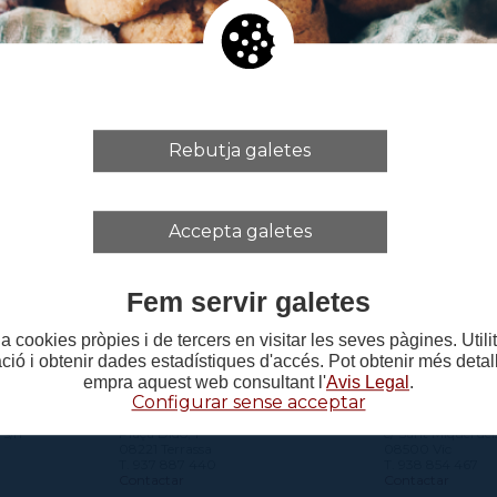
Rebutja galetes
Accepta galetes
Fem servir galetes
a cookies pròpies i de tercers en visitar les seves pàgines. Util
ació i obtenir dades estadístiques d'accés. Pot obtenir més deta
empra aquest web consultant l'
Avis Legal
.
Configurar sense acceptar
CENTRE DEL VALLÈS
CENTRE D'O
 s/n
Plaça Didó, 1
c/ Sant Miquel del
08221 Terrassa
08500 Vic
T. 937 887 440
T. 938 854 467
Contactar
Contactar