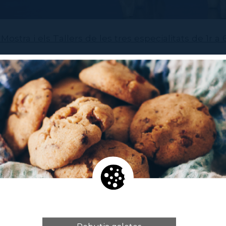
Mostra i els Tallers de les tres especialitats de 1r a 
ament de Dansa Clàssica
12 de maig a les 19.30h
s 13 de maig a les 19.30h
 14 de maig a les 17.30h
nt de Dansa Contemporània
19 de maig a les 19.30h
s 20 de maig a les 19.30h
 21 de maig a les 17.30h
nt de Dansa Espanyola