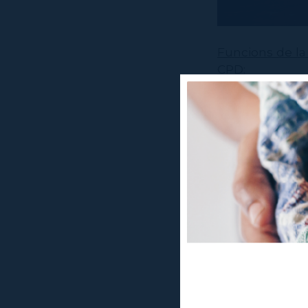
Funcions de la 
CPD:
Depart
Dijous 
Divendre
Dissabte
Departame
Dijous 
Divendre
Dissabte
Departame