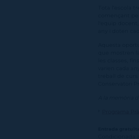
Tota l'escola 
començant per 
l'equip docent
any i doten cad
Aquesta oportu
que mostren la 
les classes, fi
varien cada any
treball de curs
Conservatori P
A la memòria 
Programa Prà
Entrada gratuït
Condicionada a 