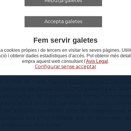
Rebutja galetes
26 de maig a les 19.30h
s 27 de maig a les 19.30h
e 28 de maig a les 17.30h
Accepta galetes
lers dels Graduats del CPD:
Fem servir galetes
ts de Dansa Clàssica, Dansa Contemporània i 
a cookies pròpies i de tercers en visitar les seves pàgines. Util
ació i obtenir dades estadístiques d'accés. Pot obtenir més deta
empra aquest web consultant l'
Avis Legal
.
Configurar sense acceptar
e 29 de maig a les 18h
t el mes de maig, l'
Escola d’Ensenyament Secundari
rofessional de Dansa (EESA/CPD)
presenta els talle
 especialitats de Dansa clàssica, Dansa contempor
esta pràctica escènica representa un punt culmina
 per adquirir i consolidar totes les competències 
artístiques que s'han treballat des del setembre i q
 professional d'un ballarí.