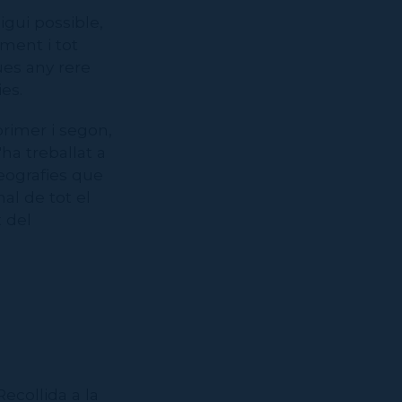
gui possible,
ment i tot
ues any rere
es.
rimer i segon,
ha treballat a
reografies que
al de tot el
t del
 Recollida a la