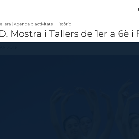
ellera
|
Agenda d'activitats
|
Històric
 Mostra i Tallers de 1er a 6è 
9.5.2016