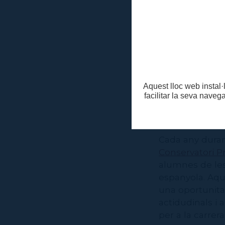
Dijous 
Divendre
Dissabt
Funció dels tal
Departamen
Aquest lloc web instal·l
Espanyola
facilitar la seva naveg
Diumeng
Cada any duran
Conservatori P
alumnes de les
espanyola. Aqu
una oportunitat
actidudinals i 
per a la carrera