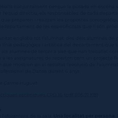
treballa conjuntament perquè la posada en escena si
l'equip directiu, els responsables de cada departa
, que preparen i reaitzen les propostes coreogràfiq
adepartament de les especificitats que li són pròpi
nitat engloba tot l'alumnat: des dels alumnes de p
línia pedagògica i artística del departament que s'
ns als alumnes de tercer a sisè que han treballat co
 a les assignatures de repertori com un projecte fin
 i que mostren en el resultat l'evolució de l'alumna
rofessional de Dansa durant 6 anys.
de Carme Huguet.
ctiques escèniques CPD 16
(pdf 1195,71 KB)
a
l'aforament de la sala.
Una localitat per persona
.