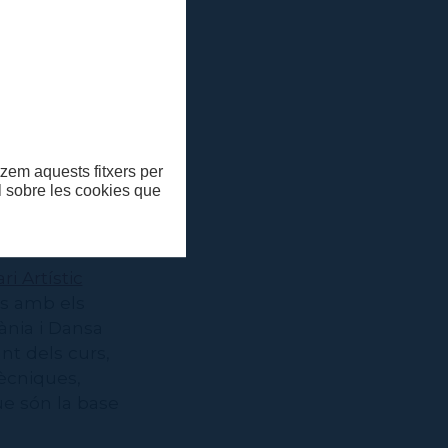
Dansa
itzem aquests fitxers per
ll sobre les cookies que
 Artístic
rs amb els
ània i Dansa
nt dels curs,
tècniques,
ue són la base