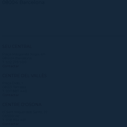
CPD
08004 Barcelona
Repertori
CPD (Dansa clàssica | Contemporània | Espanyola)
Eines de gestió acadèmica
Inscriure's al Servei de graduats i graduades
Masterclass Dansa en Xarxa
Recerca històrica sobre Teatre Independent
ESTAE
Galeria d'imatges
Secretaries acadèmiques
Diccionari de Dansa Clàssica
Calendari
Contractació de funcions
SEU CENTRAL
Plaça Margarida Xirgu, s/n
08004 Barcelona
T. 932 273 900
Contactar
CENTRE DEL VALLÈS
Plaça Didó, 1
08221 Terrassa
T. 937 887 440
Contactar
CENTRE D'OSONA
c/ Sant Miquel dels Sants, 22
08500 Vic
T. 938 854 467
Contactar