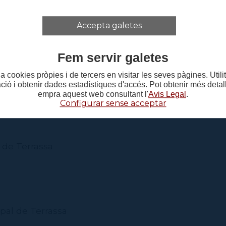
peces
Accepta galetes
rograma de les tres funcions en aquest
document 
Fem servir galetes
a cookies pròpies i de tercers en visitar les seves pàgines. Util
ació i obtenir dades estadístiques d'accés. Pot obtenir més deta
empra aquest web consultant l'
Avis Legal
.
.45h, 11h i 15.15h
Configurar sense acceptar
 de Terrassa
pal de Terrassa