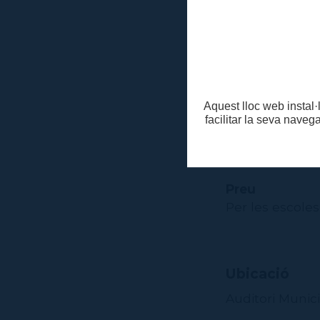
alumnes les 
Consulteu el p
Aquest lloc web instal·l
facilitar la seva naveg
Horari
Funcions a les 9
Preu
Per les escoles
Ubicació
Auditori Munici