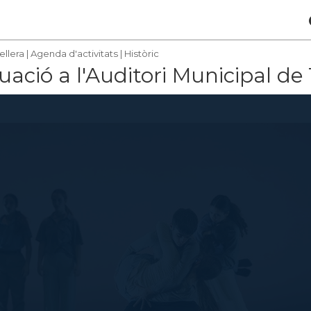
ellera
|
Agenda d'activitats
|
Històric
ació a l'Auditori Municipal de