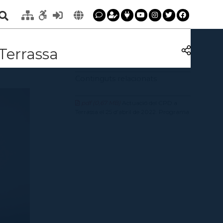
 Terrassa
Continguts relacionats
pdf (0,67 MB)
Actuació del CPD a
Terrassa el 25 d'abril de 2022. Programa