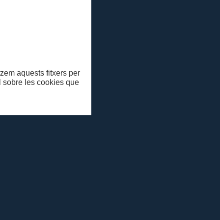
en pdf
itzem aquests fitxers per
ll sobre les cookies que