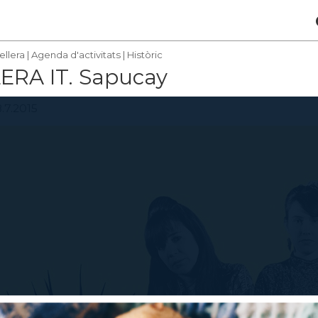
ellera
|
Agenda d'activitats
|
Històric
ERA IT. Sapucay
8.7.2015