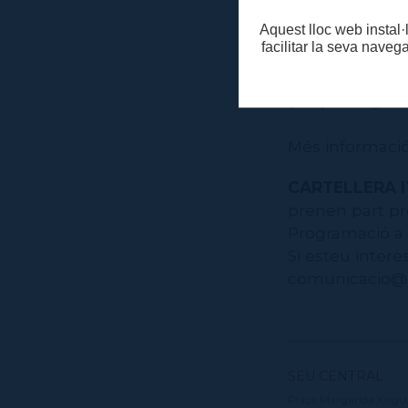
Aquest lloc web instal·l
Per la company
facilitar la seva naveg
Els dies 17 i 18
(Plaça Margarid
Més informaci
CARTELLERA I
prenen part pro
Programació a s
Si esteu intere
comunicacio@in
SEU CENTRAL
Plaça Margarida Xirgu,