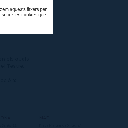
itzem aquests fitxers per
ll sobre les cookies que
t del Teatre
al Grec 2015
en els quals
el Teatre.
ació a:
SONA
MAE
s Sants, 22
Plaça Margarida Xirgu, s/n