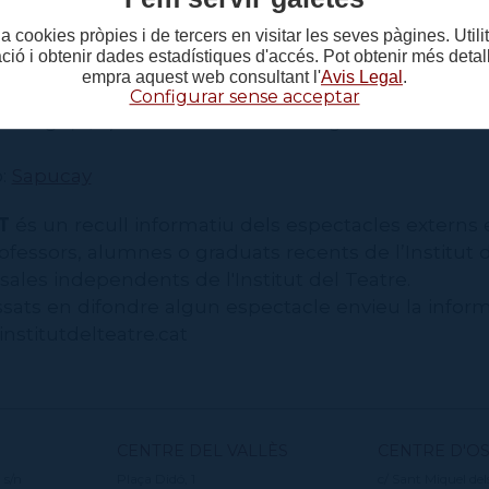
a cookies pròpies i de tercers en visitar les seves pàgines. Util
ia Chroma Teatre, amb graduats de l'ESAD.
ació i obtenir dades estadístiques d'accés. Pot obtenir més deta
empra aquest web consultant l'
Avis Legal
.
 de juliol a les 20 hores a l'Espai Scanner de l'Institu
Configurar sense acceptar
a Xirgu, s/n) dins del cicle IT Emergents del Festiv
ó:
Sapucay
T
és un recull informatiu dels espectacles externs 
fessors, alumnes o graduats recents de l’Institut d
ales independents de l'Institut del Teatre.
ssats en difondre algun espectacle envieu la inform
stitutdelteatre.cat
CENTRE DEL VALLÈS
CENTRE D'O
 s/n
Plaça Didó, 1
c/ Sant Miquel del