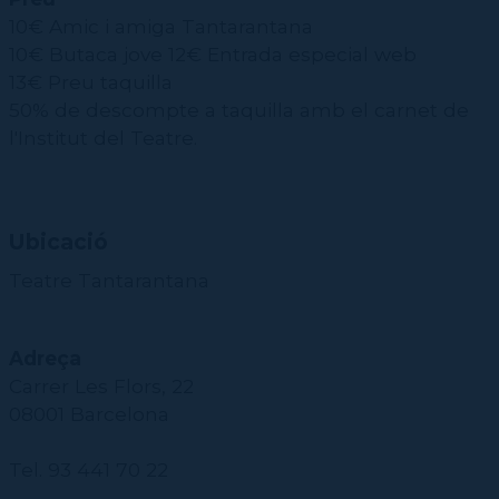
10€ Amic i amiga Tantarantana
10€ Butaca jove
12€ Entrada especial web
13€ Preu taquilla
50% de descompte a taquilla amb el carnet de
l'Institut del Teatre.
Ubicació
Teatre Tantarantana
Adreça
Carrer Les Flors, 22
08001 Barcelona
Tel. 93 441 70 22