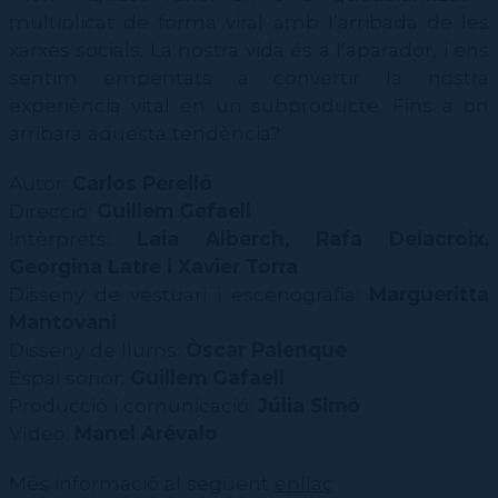
CPD
Repertori
CPD (Dansa clàssica | Contemporània | Espanyola)
Eines de gestió acadèmica
multiplicat de forma viral amb l’arribada de les
Inscriure's al Servei de graduats i graduades
Masterclass Dansa en Xarxa
Recerca històrica sobre Teatre Independent
ESTAE
Galeria d'imatges
xarxes socials. La nostra vida és a l’aparador, i ens
Secretaries acadèmiques
Diccionari de Dansa Clàssica
Calendari
sentim empentats a convertir la nostra
Contractació de funcions
experiència vital en un subproducte. Fins a on
arribarà aquesta tendència?
Autor:
Carlos Perelló
Direcció:
Guillem Gefaell
Intèrprets:
Laia Alberch, Rafa Delacroix,
Georgina Latre i Xavier Torra
Disseny de vestuari i escenografia:
Margueritta
Mantovani
Disseny de llums:
Òscar
Palenque
Espai sonor:
Guillem
Gafaell
Producció i comunicació:
Júlia
Simó
Vídeo:
Manel Arévalo
Més informació al següent
enllaç