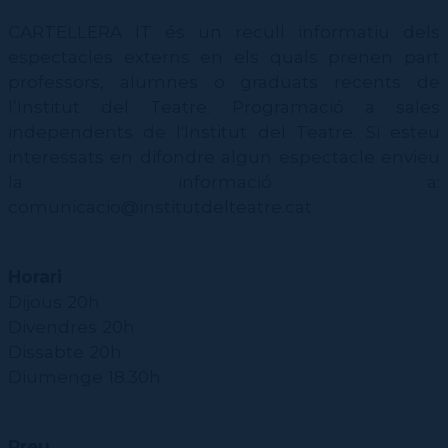
CARTELLERA IT és un recull informatiu dels
espectacles externs en els quals prenen part
professors, alumnes o graduats recents de
l’Institut del Teatre. Programació a sales
independents de l'Institut del Teatre. Si esteu
interessats en difondre algun espectacle envieu
la informació a:
comunicacio@institutdelteatre.cat
Horari
Dijous 20h
Divendres 20h
Dissabte 20h
Diumenge 18.30h
Preu