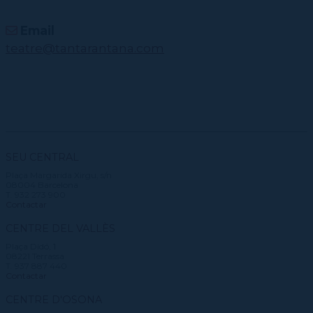
Email
teatre@tantarantana.com
SEU CENTRAL
Plaça Margarida Xirgu, s/n
08004 Barcelona
T. 932 273 900
Contactar
CENTRE DEL VALLÈS
Plaça Didó, 1
08221 Terrassa
T. 937 887 440
Contactar
CENTRE D'OSONA