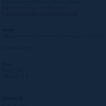
Si esteu interessats en difondre algun
espectacle envieu la informació
a
comunicacio@institutdelteatre.cat
.
Horari
Dijous, divendres, dissabte i diumenge, a les 20 h
Durada: 50 min
Preu
Web: 12 €
Taquilla: 15 €
Ubicació