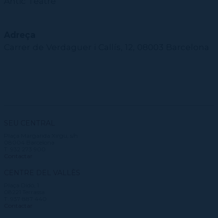
Antic Teatre
Adreça
Carrer de Verdaguer i Callís, 12, 08003 Barcelona
SEU CENTRAL
Plaça Margarida Xirgu, s/n
08004 Barcelona
T. 932 273 900
Contactar
CENTRE DEL VALLÈS
Plaça Didó, 1
08221 Terrassa
T. 937 887 440
Contactar