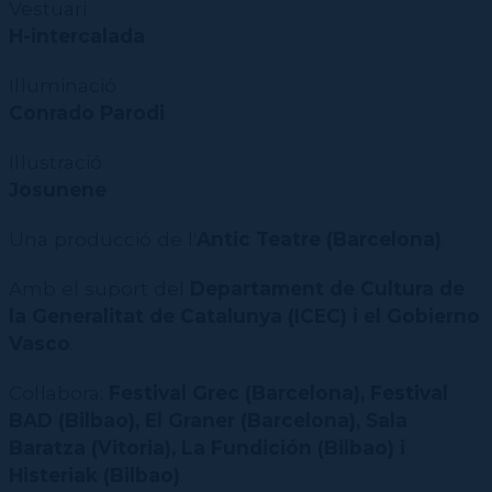
Vestuari
H-intercalada
Il·luminació
Conrado Parodi
Il·lustració
Josunene
Una producció de l'
Antic Teatre (Barcelona)
.
Amb el suport del
Departament de Cultura de
la Generalitat de Catalunya (ICEC) i el Gobierno
Vasco
.
Col·labora:
Festival Grec (Barcelona), Festival
BAD (Bilbao), El Graner (Barcelona), Sala
Baratza (Vitoria), La Fundición (Bilbao) i
Histeriak (Bilbao)
.