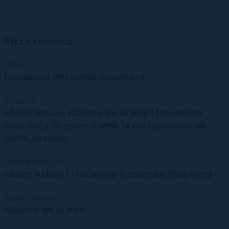
CPD
Repertori
CPD (Dansa clàssica | Contemporània | Espanyola)
Eines de gestió acadèmica
Inscriure's al Servei de graduats i graduades
Masterclass Dansa en Xarxa
Recerca històrica sobre Teatre Independent
ESTAE
Galeria d'imatges
Secretaries acadèmiques
Diccionari de Dansa Clàssica
Calendari
Fitxa tècnica
Contractació de funcions
Idea
Macarena Recuerda Shepherd
Creació
Idurre Azkue, Alberto de la Hoz i Macarena
Recuerda Shepherd amb la col·laboració de
Sofía Asencio
Interpretació
Idurre Azkue i Macarena Recuerda Shepherd
Espai sonor
Alberto de la Hoz