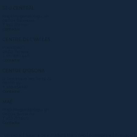
SEU CENTRAL
Plaça Margarida Xirgu, s/n
08004 Barcelona
T. 932 273 900
Contactar
CENTRE DEL VALLÈS
Plaça Didó, 1
08221 Terrassa
T. 937 887 440
Contactar
CENTRE D'OSONA
c/ Sant Miquel dels Sants, 22
08500 Vic
T. 938 854 467
Contactar
MAE
Plaça Margarida Xirgu, s/n
08004 Barcelona
T. 932 273 900
Contactar
Contactar
Subscripció al Butlletí
Mapa Web
Accessibilitat
Avís Legal