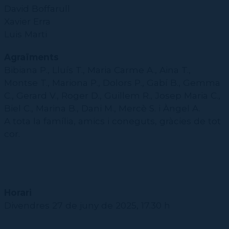
CPD
Repertori
CPD (Dansa clàssica | Contemporània | Espanyola)
Eines de gestió acadèmica
David Boffarull
Inscriure's al Servei de graduats i graduades
Masterclass Dansa en Xarxa
Recerca històrica sobre Teatre Independent
ESTAE
Galeria d'imatges
Xavier Erra
Secretaries acadèmiques
Diccionari de Dansa Clàssica
Calendari
Luis Marti
Contractació de funcions
Agraïments
Bibiana P., Lluís T., Maria Carme A., Aina T.,
Montse T., Mariona P., Dolors P., Gabí B., Gemma
C., Gerard V., Roger D., Guillem R., Josep Maria C.,
Biel C., Marina B., Dani M., Mercè S. i Àngel A.
A tota la família, amics i coneguts, gràcies de tot
cor.
Horari
Divendres 27 de juny de 2025, 17.30 h