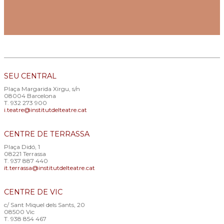
SEU CENTRAL
Plaça Margarida Xirgu, s/n
08004 Barcelona
T. 932 273 900
i.teatre@institutdelteatre.cat
CENTRE DE TERRASSA
Plaça Didó, 1
08221 Terrassa
T. 937 887 440
it.terrassa@institutdelteatre.cat
CENTRE DE VIC
c/ Sant Miquel dels Sants, 20
08500 Vic
T. 938 854 467