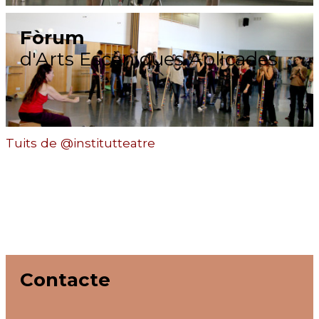
Fòrum
d'Arts Escèniques Aplicades
Tuits de @institutteatre
Contacte