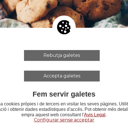
diverses revistes com Time Out, Susy Q, Papers d'Art
evista del Mercat de les Flors "Reflexions al voltant 
 l'exposició "Arts del Moviment. La Dansa a Catalun
t de Joaquim Noguero
e de la formació de postgraus de l'IT des del 2021
Rebutja galetes
 la docència: imparteix classes d'Història de l'Art i 
'Institut del Teatre des de l'any 2012
Accepta galetes
Fem servir galetes
a cookies pròpies i de tercers en visitar les seves pàgines. Util
ació i obtenir dades estadístiques d'accés. Pot obtenir més deta
empra aquest web consultant l'
Avis Legal
.
Configurar sense acceptar