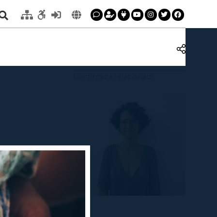
Continguts relacionats
l Punt a més de