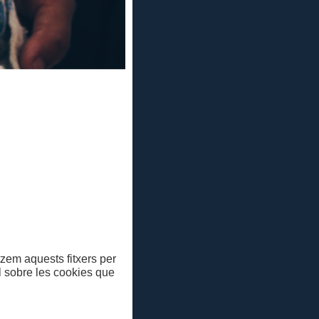
, etc
de la Dansa"
ya de 1966 a
Cultura
itzem aquests fitxers per
ll sobre les cookies que