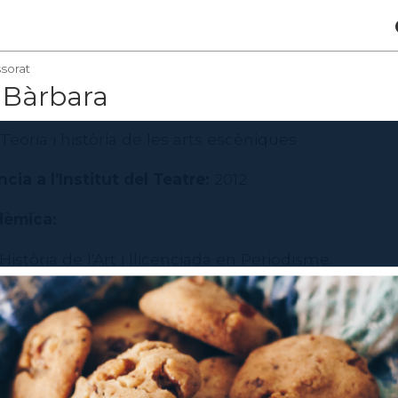
sorat
 Bàrbara
Teoria i història de les arts escèniques
cia a l’Institut del Teatre:
2012
dèmica:
Història de l'Art i llicenciada en Periodisme
òria de l'Art
ofessional:
a de dansa durant 10 anys (2001-2011) al diari Avui/E